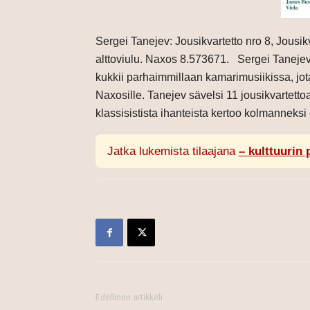
Sergei Tanejev: Jousikvartetto nro 8, Jousik
alttoviulu. Naxos 8.573671. Sergei Taneje
kukkii parhaimmillaan kamarimusiikissa, jot
Naxosille. Tanejev sävelsi 11 jousikvartett
klassisistista ihanteista kertoo kolmanneksi o
Jatka lukemista tilaajana
– kulttuurin 
Edellinen artikkeli