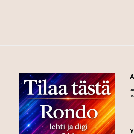
A
pu
as
Y