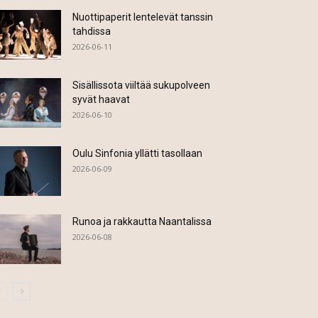
Nuottipaperit lentelevät tanssin
tahdissa
2026-06-11
Sisällissota viiltää sukupolveen
syvät haavat
2026-06-10
Oulu Sinfonia yllätti tasollaan
2026-06-09
Runoa ja rakkautta Naantalissa
2026-06-08