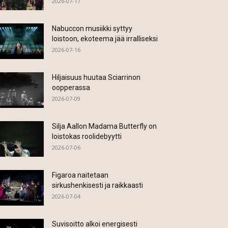
2026-07-17
Nabuccon musiikki syttyy
loistoon, ekoteema jää irralliseksi
2026-07-16
Hiljaisuus huutaa Sciarrinon
oopperassa
2026-07-09
Silja Aallon Madama Butterfly on
loistokas roolidebyytti
2026-07-06
Figaroa naitetaan
sirkushenkisesti ja raikkaasti
2026-07-04
Suvisoitto alkoi energisesti