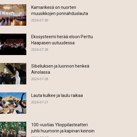
Kamarikesä on nuorten
muusikkojen ponnahduslauta
2026-07-30
Ekosysteemi herää eloon Perttu
Haapasen uutuudessa
2026-07-28
Sibeliuksen ja luonnon henkeä
Ainolassa
2026-07-28
Lauta kulkee ja laulu raikaa
2026-07-21
100-vuotias Ylioppilasteatteri
juhlii huumorin ja kapinan keinoin