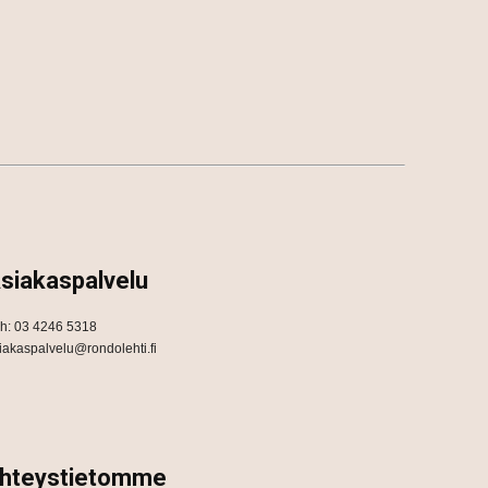
siakaspalvelu
h: 03 4246 5318
iakaspalvelu@rondolehti.fi
hteystietomme