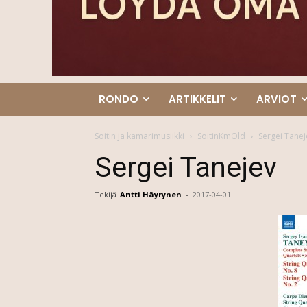
RONDO
ARTIKKELIT
ARVIOT
Soitin ja kamarimusiikki
SoitinKmOld
Sergei Tanej
Sergei Tanejev
Tekijä
Antti Häyrynen
-
2017-04-01