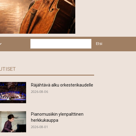
Etsi
UTISET
Räjähtävä alku orkesterikaudelle
2026-08-06
Pianomusiikin ylenpalttinen
herkkukauppa
2026-08-01