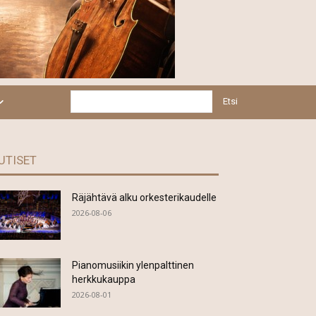
Etsi
UTISET
Räjähtävä alku orkesterikaudelle
2026-08-06
Pianomusiikin ylenpalttinen
herkkukauppa
2026-08-01