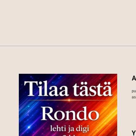
A
pu
as
Y