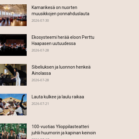
Kamarikesä on nuorten
muusikkojen ponnahduslauta
2026-07-30
Ekosysteemi herää eloon Perttu
Haapasen uutuudessa
2026-07-28
Sibeliuksen ja luonnon henkeä
Ainolassa
2026-07-28
Lauta kulkee ja laulu raikaa
2026-07-21
100-vuotias Ylioppilasteatteri
juhlii huumorin ja kapinan keinoin