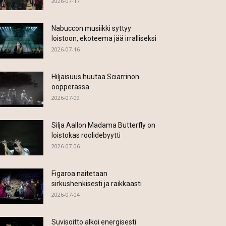
2026-07-17
Nabuccon musiikki syttyy
loistoon, ekoteema jää irralliseksi
2026-07-16
Hiljaisuus huutaa Sciarrinon
oopperassa
2026-07-09
Silja Aallon Madama Butterfly on
loistokas roolidebyytti
2026-07-06
Figaroa naitetaan
sirkushenkisesti ja raikkaasti
2026-07-04
Suvisoitto alkoi energisesti