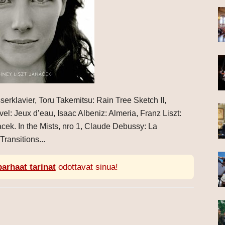
rklavier, Toru Takemitsu: Rain Tree Sketch II,
el: Jeux d’eau, Isaac Albeniz: Almeria, Franz Liszt:
acek. In the Mists, nro 1, Claude Debussy: La
ransitions...
parhaat tarinat
odottavat sinua!