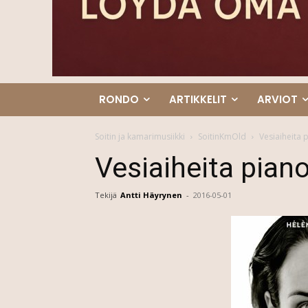
RONDO
ARTIKKELIT
ARVIOT
Soitin ja kamarimusiikki
SoitinKmOld
Vesiaiheita 
Vesiaiheita piano
Tekijä
Antti Häyrynen
-
2016-05-01