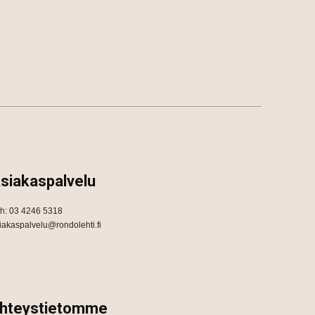
siakaspalvelu
h: 03 4246 5318
iakaspalvelu@rondolehti.fi
hteystietomme