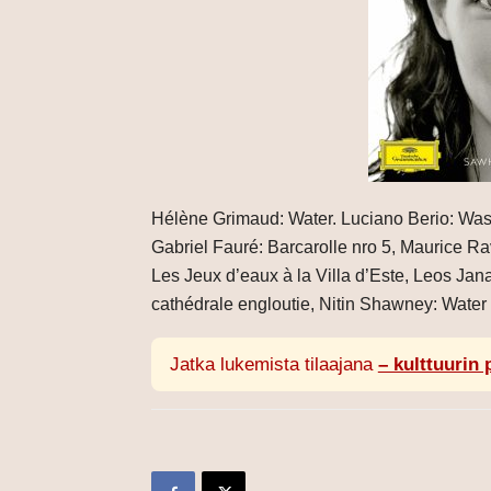
Hélène Grimaud: Water. Luciano Berio: Wasse
Gabriel Fauré: Barcarolle nro 5, Maurice Rav
Les Jeux d’eaux à la Villa d’Este, Leos Jan
cathédrale engloutie, Nitin Shawney: Water T
Jatka lukemista tilaajana
– kulttuurin 