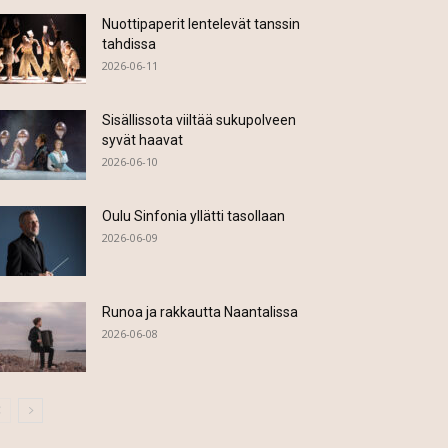
Nuottipaperit lentelevät tanssin
tahdissa
2026-06-11
Sisällissota viiltää sukupolveen
syvät haavat
2026-06-10
Oulu Sinfonia yllätti tasollaan
2026-06-09
Runoa ja rakkautta Naantalissa
2026-06-08