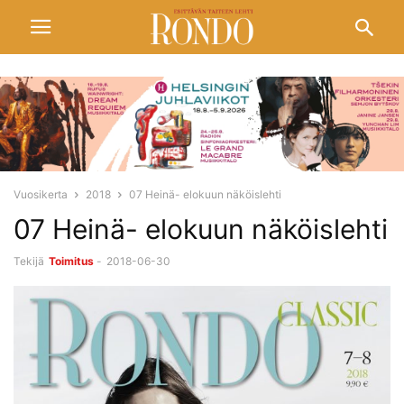
Vuosikerta
2018
07 Heinä- elokuun näköislehti
07 Heinä- elokuun näköislehti
Tekijä
Toimitus
-
2018-06-30