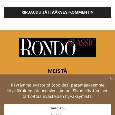
KIRJAUDU JÄTTÄÄKSESI KOMMENTIN
MEISTÄ
Rondon toimitus
Opastinsilta 6A 00520 Helsinki
Asiakaspalvelu: puh. 03 4246 5318
asiakaspalvelu@rondo.fi
Ota meihin yhteyttä:
toimitus@rondo.fi