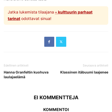
Jatka lukemista tilaajana
– kulttuurin parhaat
tarinat
odottavat sinua!
Edellinen artikkeli
Seuraava artikkeli
Hanna Granfeltin kuohuva
Klassinen itäbuumi laajenee
laulajaelämä
EI KOMMENTTEJA
KOMMENTOI