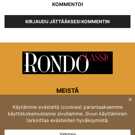
KOMMENTOI
KIRJAUDU JÄTTÄÄKSESI KOMMENTIN
MEISTÄ
Rondon toimitus
Opastinsilta 6A 00520 Helsinki
Asiakaspalvelu: puh. 03 4246 5318
asiakaspalvelu@rondo.fi
Ota meihin yhteyttä:
toimitus@rondo.fi