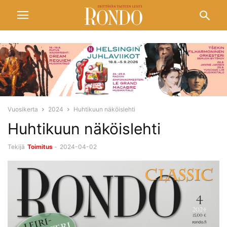
Vuosikerta
2024
Huhtikuun näköislehti
Huhtikuun näköislehti
Tekijä
Toimitus
-
2024-04-02