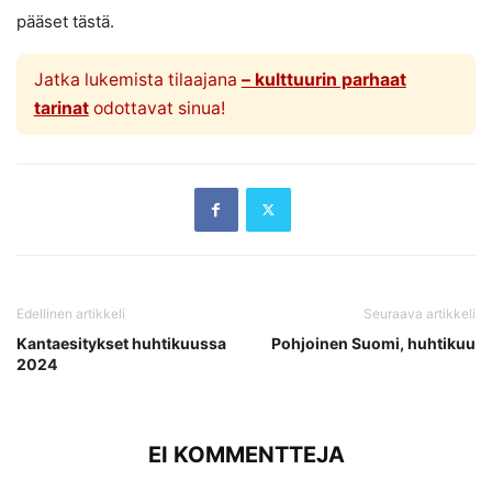
pääset tästä.
Jatka lukemista tilaajana
– kulttuurin parhaat
tarinat
odottavat sinua!
Edellinen artikkeli
Seuraava artikkeli
Kantaesitykset huhtikuussa
Pohjoinen Suomi, huhtikuu
2024
EI KOMMENTTEJA