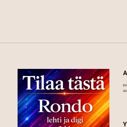
A
pu
as
Y