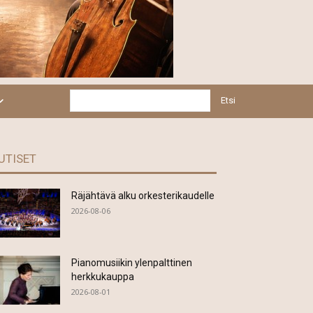
Etsi
UTISET
Räjähtävä alku orkesterikaudelle
2026-08-06
Pianomusiikin ylenpalttinen
herkkukauppa
2026-08-01