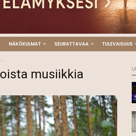
NÄKÖKULMAT
SEURATTAVAA
TULEVAISUUS
kia
U
ista musiikkia