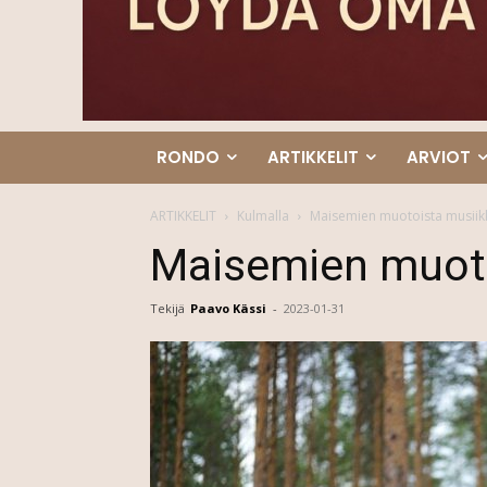
RONDO
ARTIKKELIT
ARVIOT
ARTIKKELIT
Kulmalla
Maisemien muotoista musiik
Maisemien muoto
Tekijä
Paavo Kässi
-
2023-01-31