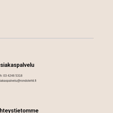
siakaspalvelu
h: 03 4246 5318
iakaspalvelu@rondolehti.fi
hteystietomme