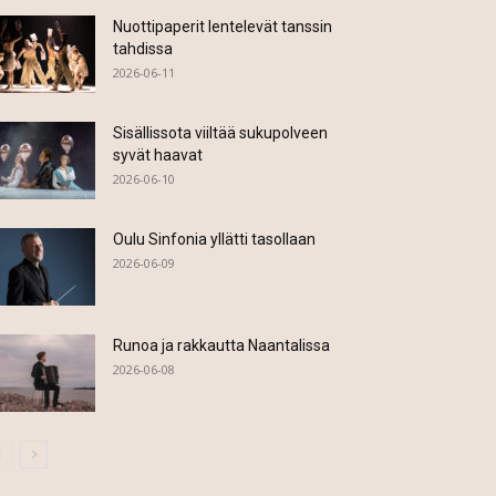
Nuottipaperit lentelevät tanssin
tahdissa
2026-06-11
Sisällissota viiltää sukupolveen
syvät haavat
2026-06-10
Oulu Sinfonia yllätti tasollaan
2026-06-09
Runoa ja rakkautta Naantalissa
2026-06-08