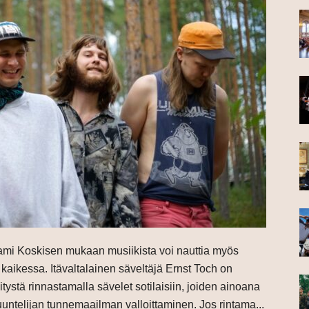
ami Koskisen mukaan musiikista voi nauttia myös
 kaikessa. Itävaltalainen säveltäjä Ernst Toch on
ystä rinnastamalla sävelet sotilaisiin, joiden ainoana
kuuntelijan tunnemaailman valloittaminen. Jos rintama...