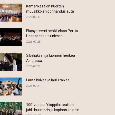
Kamarikesä on nuorten
muusikkojen ponnahduslauta
2026-07-30
Ekosysteemi herää eloon Perttu
Haapasen uutuudessa
2026-07-28
Sibeliuksen ja luonnon henkeä
Ainolassa
2026-07-28
Lauta kulkee ja laulu raikaa
2026-07-21
100-vuotias Ylioppilasteatteri
juhlii huumorin ja kapinan keinoin