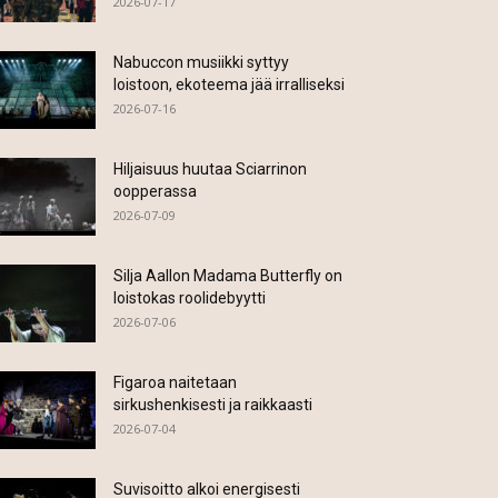
2026-07-17
Nabuccon musiikki syttyy
loistoon, ekoteema jää irralliseksi
2026-07-16
Hiljaisuus huutaa Sciarrinon
oopperassa
2026-07-09
Silja Aallon Madama Butterfly on
loistokas roolidebyytti
2026-07-06
Figaroa naitetaan
sirkushenkisesti ja raikkaasti
2026-07-04
Suvisoitto alkoi energisesti