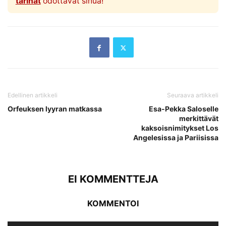
tarinat
odottavat sinua!
Edellinen artikkeli
Seuraava artikkeli
Orfeuksen lyyran matkassa
Esa-Pekka Saloselle
merkittävät
kaksoisnimitykset Los
Angelesissa ja Pariisissa
EI KOMMENTTEJA
KOMMENTOI