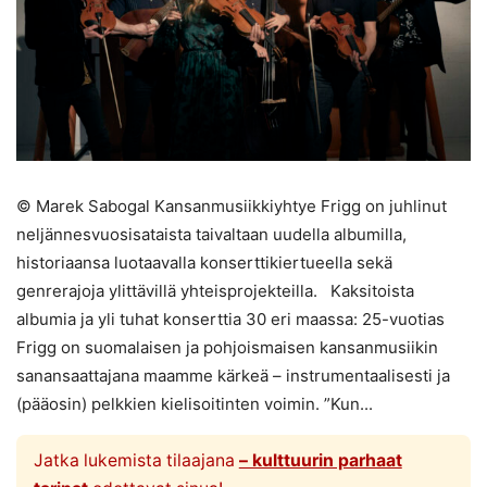
© Marek Sabogal Kansanmusiikkiyhtye Frigg on juhlinut
neljännesvuosisataista taivaltaan uudella albumilla,
historiaansa luotaavalla konserttikiertueella sekä
genrerajoja ylittävillä yhteisprojekteilla. Kaksitoista
albumia ja yli tuhat konserttia 30 eri maassa: 25-vuotias
Frigg on suomalaisen ja pohjoismaisen kansanmusiikin
sanansaattajana maamme kärkeä – instrumentaalisesti ja
(pääosin) pelkkien kielisoitinten voimin. ”Kun...
Jatka lukemista tilaajana
– kulttuurin parhaat