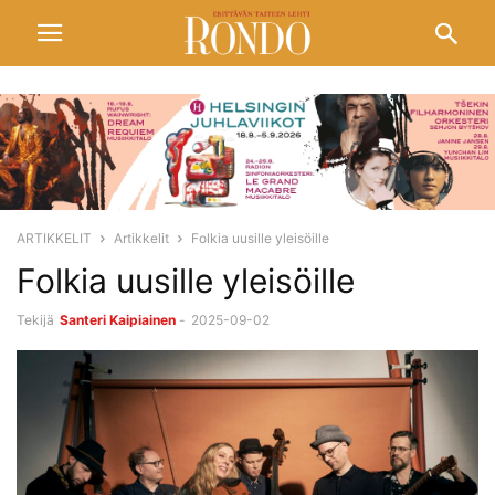
ARTIKKELIT
Artikkelit
Folkia uusille yleisöille
Folkia uusille yleisöille
Tekijä
Santeri Kaipiainen
-
2025-09-02