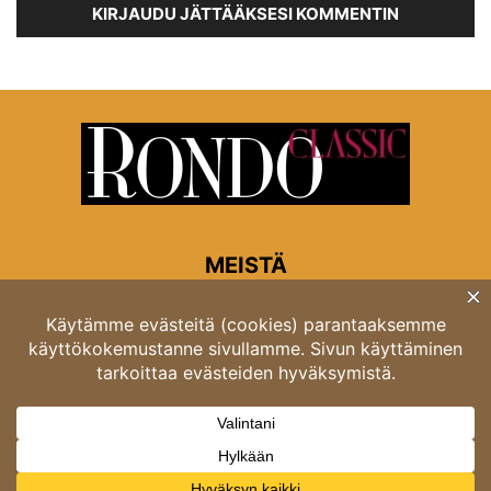
KIRJAUDU JÄTTÄÄKSESI KOMMENTIN
MEISTÄ
Rondon toimitus
Opastinsilta 6A 00520 Helsinki
Asiakaspalvelu: puh. 03 4246 5318
asiakaspalvelu@rondo.fi
Ota meihin yhteyttä:
toimitus@rondo.fi