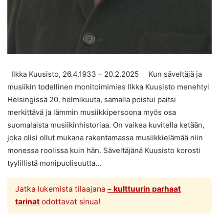
Ilkka Kuusisto, 26.4.1933 – 20.2.2025 Kun säveltäjä ja
musiikin todellinen monitoimimies Ilkka Kuusisto menehtyi
Helsingissä 20. helmikuuta, samalla poistui paitsi
merkittävä ja lämmin musiikkipersoona myös osa
suomalaista musiikinhistoriaa. On vaikea kuvitella ketään,
joka olisi ollut mukana rakentamassa musiikkielämää niin
monessa roolissa kuin hän. Säveltäjänä Kuusisto korosti
tyylillistä monipuolisuutta...
Jatka lukemista tilaajana
– kulttuurin parhaat
tarinat
odottavat sinua!