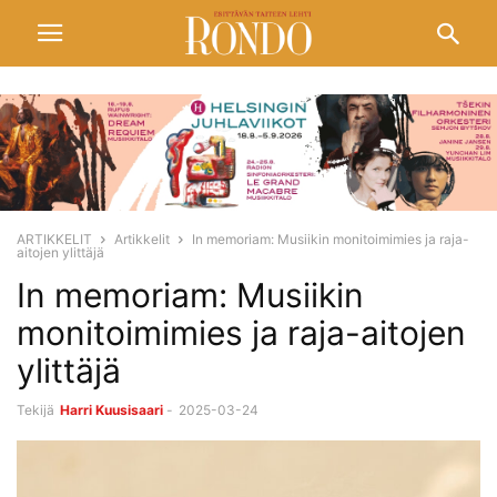
ARTIKKELIT
Artikkelit
In memoriam: Musiikin monitoimimies ja raja-
aitojen ylittäjä
In memoriam: Musiikin
monitoimimies ja raja-aitojen
ylittäjä
Tekijä
Harri Kuusisaari
-
2025-03-24