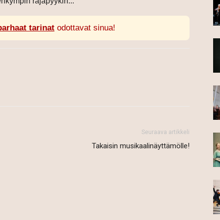
nkympin rajapyykin...
parhaat tarinat
odottavat sinua!
Seuraava artikkeli
Takaisin musikaalinäyttämölle!