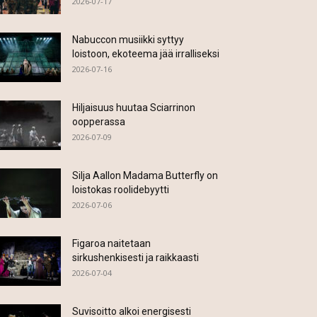
2026-07-17
Nabuccon musiikki syttyy
loistoon, ekoteema jää irralliseksi
2026-07-16
Hiljaisuus huutaa Sciarrinon
oopperassa
2026-07-09
Silja Aallon Madama Butterfly on
loistokas roolidebyytti
2026-07-06
Figaroa naitetaan
sirkushenkisesti ja raikkaasti
2026-07-04
Suvisoitto alkoi energisesti