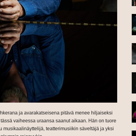
hkerana ja avarakatseisena pitävä menee hiljaiseksi
o tässä vaiheessa uraansa saanut aikaan. Hän on tuore
musikaalinäyttelijä, teatterimusiikin säveltäjä ja yksi