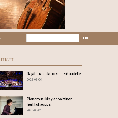
Etsi
UTISET
Räjähtävä alku orkesterikaudelle
2026-08-06
Pianomusiikin ylenpalttinen
herkkukauppa
2026-08-01