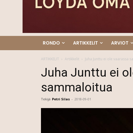
RONDO
ARTIKKELIT
ARVIOT
ARTIKKELIT
Artikkelit
Juha Junttu ei ole vaarassa 
Juha Junttu ei o
sammaloitua
Tekijä
Petri Silas
-
2018-09-01