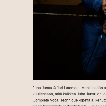
Juha Junttu © Jari Latomaa Moni itseään a
kuullessaan, mitä kaikkea Juha Junttu on j
Complete Vocal Technique -opettaja, kehuttu 