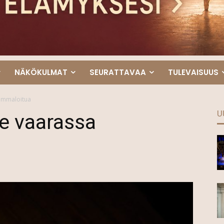
NÄKÖKULMAT
SEURATTAVAA
TULEVAISUUS
sammaloitua
U
le vaarassa