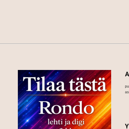
A
pu
as
Y