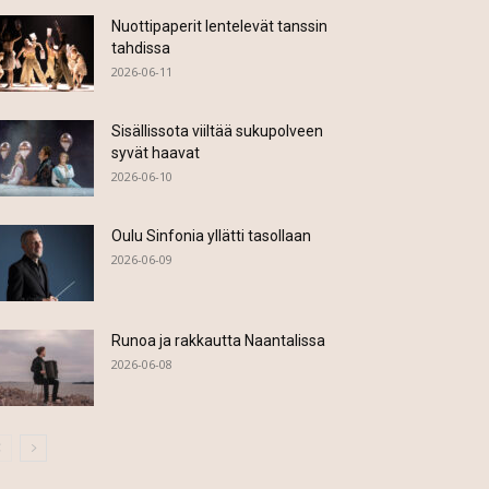
Nuottipaperit lentelevät tanssin
tahdissa
2026-06-11
Sisällissota viiltää sukupolveen
syvät haavat
2026-06-10
Oulu Sinfonia yllätti tasollaan
2026-06-09
Runoa ja rakkautta Naantalissa
2026-06-08