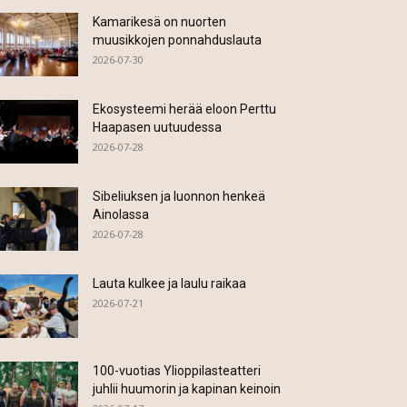
Kamarikesä on nuorten
muusikkojen ponnahduslauta
2026-07-30
Ekosysteemi herää eloon Perttu
Haapasen uutuudessa
2026-07-28
Sibeliuksen ja luonnon henkeä
Ainolassa
2026-07-28
Lauta kulkee ja laulu raikaa
2026-07-21
100-vuotias Ylioppilasteatteri
juhlii huumorin ja kapinan keinoin