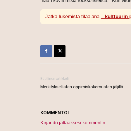
maan kovimmista rocksolisteista. Kun viide
Jatka lukemista tilaajana
– kulttuurin 
Edellinen artikkeli
Merkityksellisten oppimiskokemusten jäljillä
KOMMENTOI
Kirjaudu jättääksesi kommentin