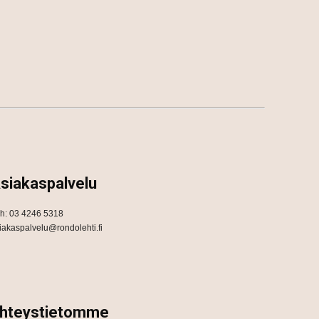
siakaspalvelu
h: 03 4246 5318
iakaspalvelu@rondolehti.fi
hteystietomme