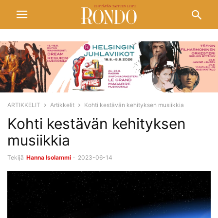
ARTIKKELIT
Artikkelit
Kohti kestävän kehityksen musiikkia
Kohti kestävän kehityksen
musiikkia
Tekijä
Hanna Isolammi
-
2023-06-14