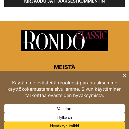
KIRJAUDU JÄTTÄÄKSESI KOMMENTIN
MEISTÄ
Rondon toimitus
Opastinsilta 6A 00520 Helsinki
Asiakaspalvelu: puh. 03 4246 5318
asiakaspalvelu@rondo.fi
Ota meihin yhteyttä:
toimitus@rondo.fi