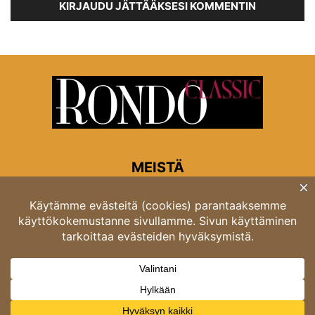
KIRJAUDU JÄTTÄÄKSESI KOMMENTIN
MEISTÄ
Rondon toimitus
Opastinsilta 6A 00520 Helsinki
Asiakaspalvelu: puh. 03 4246 5318
asiakaspalvelu@rondo.fi
Ota meihin yhteyttä:
toimitus@rondo.fi