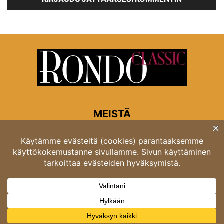
MEISTÄ
Rondon toimitus
Opastinsilta 6A 00520 Helsinki
Asiakaspalvelu: puh. 03 4246 5318
asiakaspalvelu@rondo.fi
Ota meihin yhteyttä:
toimitus@rondo.fi
© Classicus Oy 2026 ver 2.4