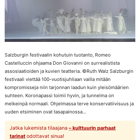
Salzburgin festivaalin kohutuin tuotanto, Romeo
Castelluccin ohjaama Don Giovanni on surrealistista
assosiaatioiden ja kuvien teatteria. ©Ruth Walz Salzburgin
festivaali viettää 100-vuotisjuhliaan vailla mitään
kompromisseja niin tarjonnan laadun kuin yleisömäärien
suhteen. Koronapassi toimii hyvin, ja tunnelma on
melkeinpä normaali. Ohjelmassa terve konservatiivisuus ja
uuden etsiminen ovat tasapainossa...
Jatka lukemista tilaajana
– kulttuurin parhaat
tarinat
odottavat sinua!