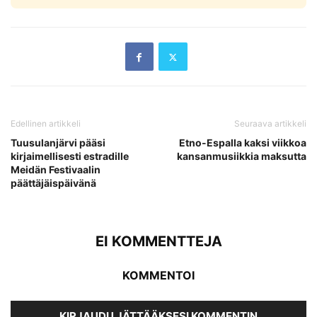
Edellinen artikkeli
Seuraava artikkeli
Tuusulanjärvi pääsi
Etno-Espalla kaksi viikkoa
kirjaimellisesti estradille
kansanmusiikkia maksutta
Meidän Festivaalin
päättäjäispäivänä
EI KOMMENTTEJA
KOMMENTOI
KIRJAUDU JÄTTÄÄKSESI KOMMENTIN