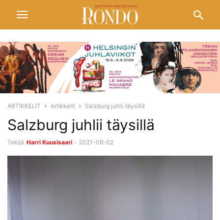
ARTIKKELIT
Artikkelit
Salzburg juhlii täysillä
Salzburg juhlii täysillä
Tekijä
Harri Kuusisaari
-
2021-08-02