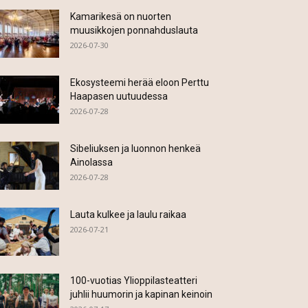
Kamarikesä on nuorten
muusikkojen ponnahduslauta
2026-07-30
Ekosysteemi herää eloon Perttu
Haapasen uutuudessa
2026-07-28
Sibeliuksen ja luonnon henkeä
Ainolassa
2026-07-28
Lauta kulkee ja laulu raikaa
2026-07-21
100-vuotias Ylioppilasteatteri
juhlii huumorin ja kapinan keinoin