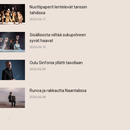
Nuottipaperit lentelevät tanssin
tahdissa
2026-06-11
Sisällissota viiltää sukupolveen
syvät haavat
2026-06-10
Oulu Sinfonia yllätti tasollaan
2026-06-09
Runoa ja rakkautta Naantalissa
2026-06-08