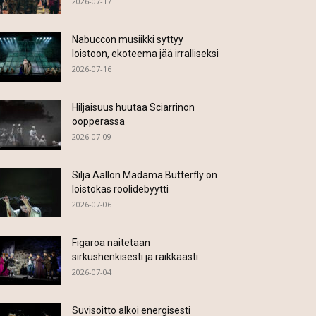
2026-07-17
Nabuccon musiikki syttyy
loistoon, ekoteema jää irralliseksi
2026-07-16
Hiljaisuus huutaa Sciarrinon
oopperassa
2026-07-09
Silja Aallon Madama Butterfly on
loistokas roolidebyytti
2026-07-06
Figaroa naitetaan
sirkushenkisesti ja raikkaasti
2026-07-04
Suvisoitto alkoi energisesti