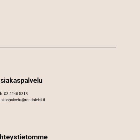
siakaspalvelu
h: 03 4246 5318
iakaspalvelu@rondolehti.fi
hteystietomme