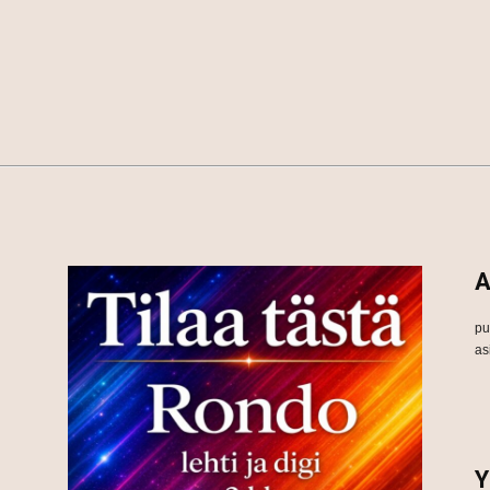
A
pu
as
Y