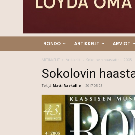
RONDO
ARTIKKELIT
ARVIOT
ARTIKKELIT
Artikkelit
Sokolovin haastattelu 2005
Sokolovin haasta
Tekijä
Matti Raekallio
-
2017-05-28