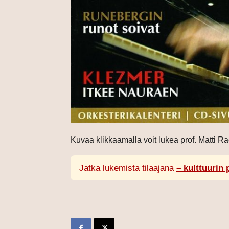
Kuvaa klikkaamalla voit lukea prof. Matti R
Jatka lukemista tilaajana
– kulttuurin 