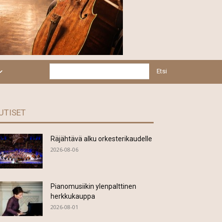
Etsi
UTISET
Räjähtävä alku orkesterikaudelle
2026-08-06
Pianomusiikin ylenpalttinen
herkkukauppa
2026-08-01