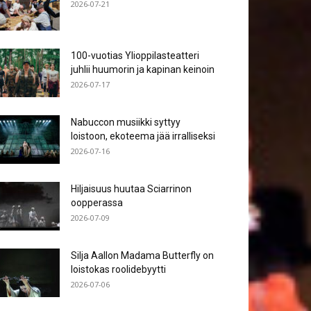
2026-07-21
100-vuotias Ylioppilasteatteri
juhlii huumorin ja kapinan keinoin
2026-07-17
Nabuccon musiikki syttyy
loistoon, ekoteema jää irralliseksi
2026-07-16
Hiljaisuus huutaa Sciarrinon
oopperassa
2026-07-09
Silja Aallon Madama Butterfly on
loistokas roolidebyytti
2026-07-06