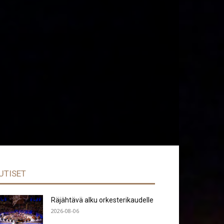
UTISET
Räjähtävä alku orkesterikaudelle
2026-08-06