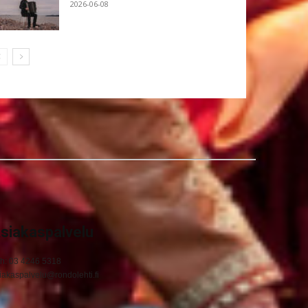
2026-06-08
siakaspalvelu
h: 03 4246 5318
iakaspalvelu@rondolehti.fi