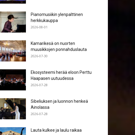
Pianomusiikin ylenpalttinen
herkkukauppa
2026-08-01
Kamarikesä on nuorten
muusikkojen ponnahduslauta
2026-07-30
Ekosysteemi herää eloon Perttu
Haapasen uutuudessa
2026-07-28
Sibeliuksen ja luonnon henkeä
Ainolassa
2026-07-28
Lauta kulkee ja laulu raikaa