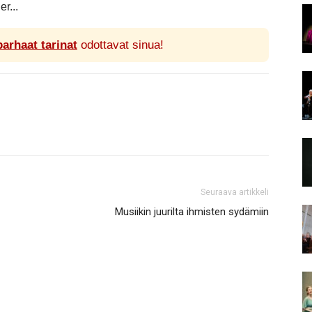
r...
parhaat tarinat
odottavat sinua!
Seuraava artikkeli
Musiikin juurilta ihmisten sydämiin