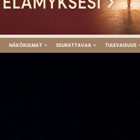
NÄKÖKULMAT
SEURATTAVAA
TULEVAISUUS