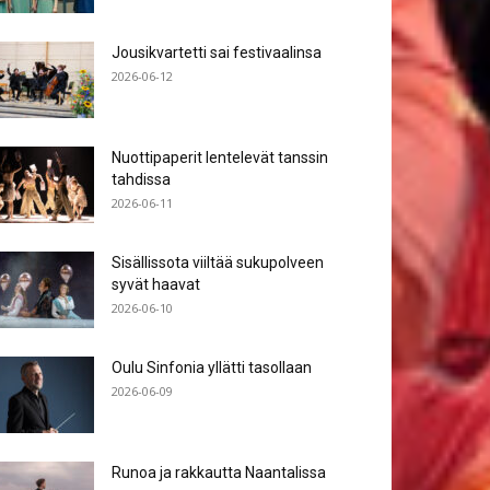
Jousikvartetti sai festivaalinsa
2026-06-12
Nuottipaperit lentelevät tanssin
tahdissa
2026-06-11
Sisällissota viiltää sukupolveen
syvät haavat
2026-06-10
Oulu Sinfonia yllätti tasollaan
2026-06-09
Runoa ja rakkautta Naantalissa