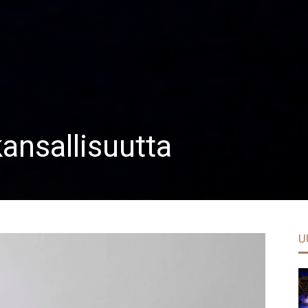
kansallisuutta
U