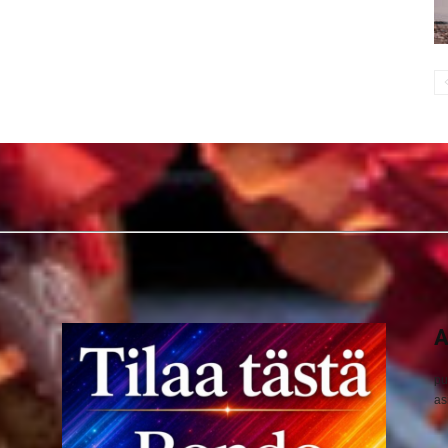
A
pu
as