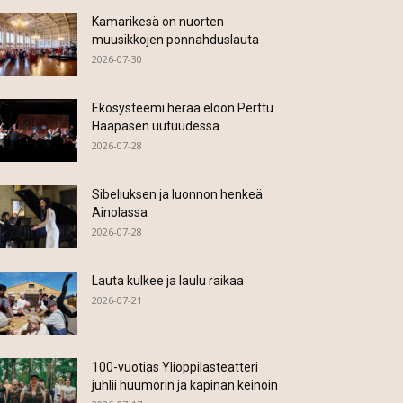
Kamarikesä on nuorten
muusikkojen ponnahduslauta
2026-07-30
Ekosysteemi herää eloon Perttu
Haapasen uutuudessa
2026-07-28
Sibeliuksen ja luonnon henkeä
Ainolassa
2026-07-28
Lauta kulkee ja laulu raikaa
2026-07-21
100-vuotias Ylioppilasteatteri
juhlii huumorin ja kapinan keinoin