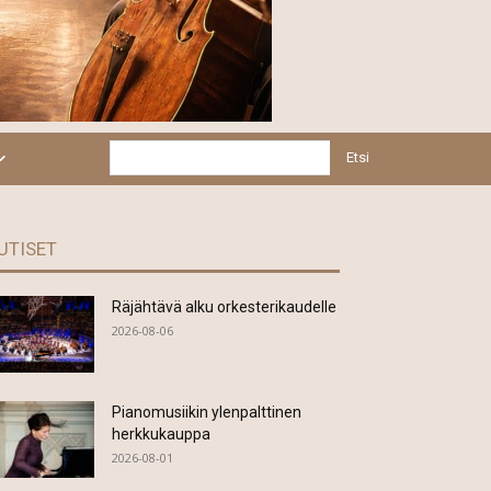
Etsi
UTISET
Räjähtävä alku orkesterikaudelle
2026-08-06
Pianomusiikin ylenpalttinen
herkkukauppa
2026-08-01