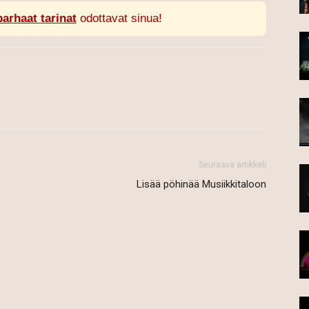
parhaat tarinat
odottavat sinua!
Seuraava artikkeli
Lisää pöhinää Musiikkitaloon