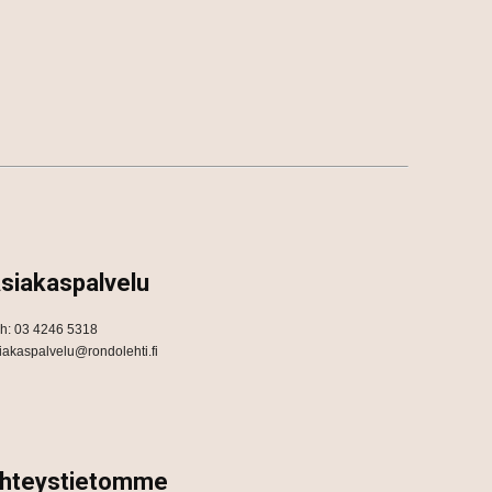
siakaspalvelu
h: 03 4246 5318
iakaspalvelu@rondolehti.fi
hteystietomme