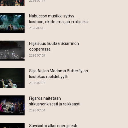
2026-07-17
Nabuccon musiikki syttyy
loistoon, ekoteema jää irralliseksi
2026-07-16
Hiljaisuus huutaa Sciarrinon
oopperassa
2026-07-09
Silja Aallon Madama Butterfly on
loistokas roolidebyytti
2026-07-06
Figaroa naitetaan
sirkushenkisesti ja raikkaasti
2026-07-04
Suvisoitto alkoi energisesti