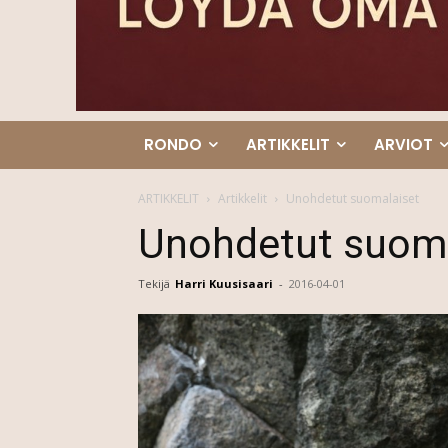
RONDO
ARTIKKELIT
ARVIOT
ARTIKKELIT
Artikkelit
Unohdetut suomalaiset
Unohdetut suoma
Tekijä
Harri Kuusisaari
-
2016-04-01