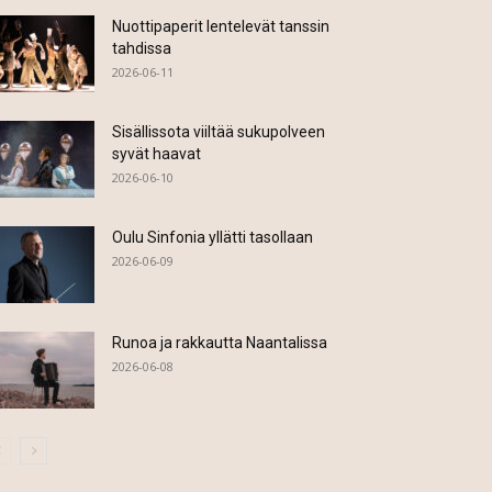
Nuottipaperit lentelevät tanssin
tahdissa
2026-06-11
Sisällissota viiltää sukupolveen
syvät haavat
2026-06-10
Oulu Sinfonia yllätti tasollaan
2026-06-09
Runoa ja rakkautta Naantalissa
2026-06-08