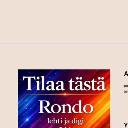
A
pu
as
Y