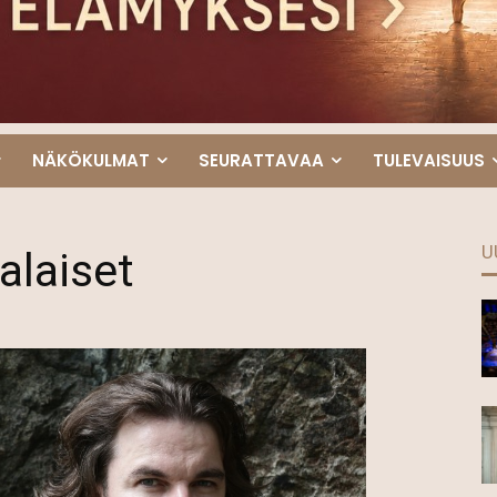
NÄKÖKULMAT
SEURATTAVAA
TULEVAISUUS
U
laiset