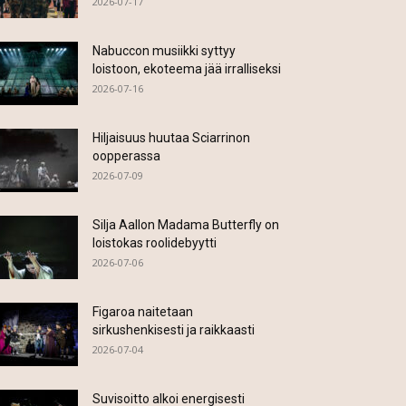
2026-07-17
Nabuccon musiikki syttyy
loistoon, ekoteema jää irralliseksi
2026-07-16
Hiljaisuus huutaa Sciarrinon
oopperassa
2026-07-09
Silja Aallon Madama Butterfly on
loistokas roolidebyytti
2026-07-06
Figaroa naitetaan
sirkushenkisesti ja raikkaasti
2026-07-04
Suvisoitto alkoi energisesti