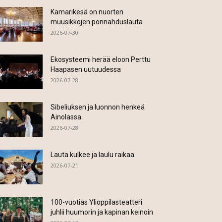
Kamarikesä on nuorten
muusikkojen ponnahduslauta
2026-07-30
Ekosysteemi herää eloon Perttu
Haapasen uutuudessa
2026-07-28
Sibeliuksen ja luonnon henkeä
Ainolassa
2026-07-28
Lauta kulkee ja laulu raikaa
2026-07-21
100-vuotias Ylioppilasteatteri
juhlii huumorin ja kapinan keinoin