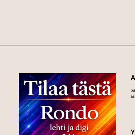
A
pu
as
Y