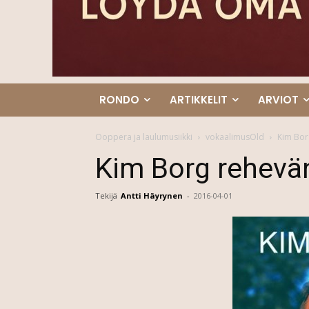
RONDO
ARTIKKELIT
ARVIOT
Ooppera ja laulumusiikki
vokaalimusOld
Kim Bor
Kim Borg rehevä
Tekijä
Antti Häyrynen
-
2016-04-01