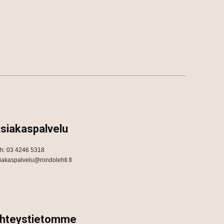
siakaspalvelu
h: 03 4246 5318
iakaspalvelu@rondolehti.fi
hteystietomme