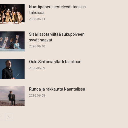
Nuottipaperit lentelevät tanssin
tahdissa
2026-06-11
Sisällissota viiltää sukupolveen
syvät haavat
2026-06-10
Oulu Sinfonia yllätti tasollaan
2026-06-09
Runoa ja rakkautta Naantalissa
2026-06-08