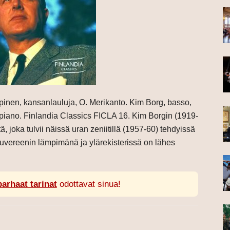
lpinen, kansanlauluja, O. Merikanto. Kim Borg, basso,
 piano. Finlandia Classics FICLA 16. Kim Borgin (1919-
, joka tulvii näissä uran zeniitillä (1957-60) tehdyissä
 suvereenin lämpimänä ja ylärekisterissä on lähes
parhaat tarinat
odottavat sinua!