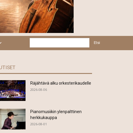
Etsi
UTISET
Räjähtävä alku orkesterikaudelle
2026-08-06
Pianomusiikin ylenpalttinen
herkkukauppa
2026-08-01