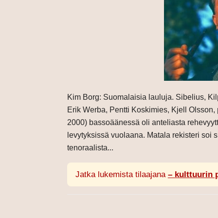
Kim Borg: Suomalaisia lauluja. Sibelius, Ki
Erik Werba, Pentti Koskimies, Kjell Olsson,
2000) bassoäänessä oli anteliasta rehevyyttä
levytyksissä vuolaana. Matala rekisteri soi
tenoraalista...
Jatka lukemista tilaajana
– kulttuurin 