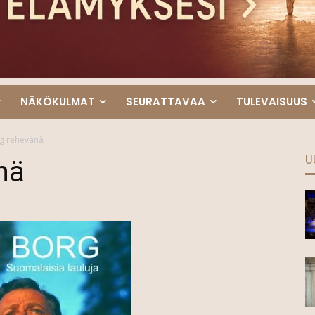
NÄKÖKULMAT
SEURATTAVAA
TULEVAISUUS
g rehevänä
U
nä