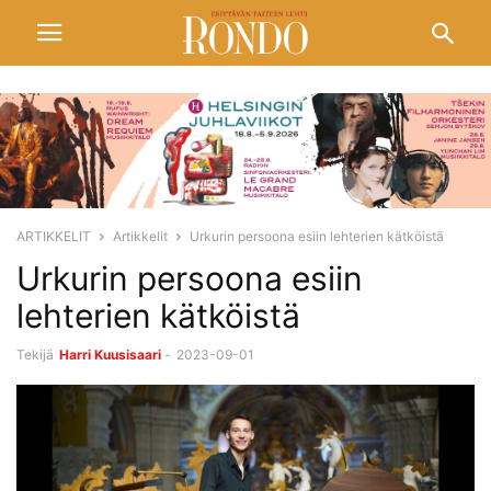
ARTIKKELIT
Artikkelit
Urkurin persoona esiin lehterien kätköistä
Urkurin persoona esiin
lehterien kätköistä
Tekijä
Harri Kuusisaari
-
2023-09-01