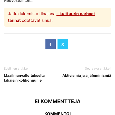
Neuvostoliiton...
Jatka lukemista tilaajana
– kulttuurin parhaat
tarinat
odottavat sinua!
Edellinen artikkeli
Seuraava artikkeli
Maailmanvalloitukselta
Aktivismia ja äijäfeminismiä
takaisin kotikonnuille
EI KOMMENTTEJA
KOMMENTOI