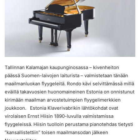
Tallinnan Kalamajan kaupunginosassa – kivenheiton
päässä Suomen-laivojen laiturista – valmistetaan tänään
maailmanluokan flyygeleitä. Rondo kävi selvittämässä millä
eväillä takavuosien huonomaineinen Estonia on onnistunut
kirimään maailman arvostetuimpien flyygelimerkkien
joukkoon. Estonia Klaverivabrikin lähtökohdat ovat
virolaisen Ernst Hiisin 1890-luvulla valmistamissa
flyygeleissä. Hiisin tuolloin perustama pianotehdas tietysti
”kansallistettiin” toisen maailmansodan jälkeen