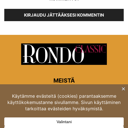
KIRJAUDU JÄTTÄÄKSESI KOMMENTIN
MEISTÄ
Rondon toimitus
Opastinsilta 6A 00520 Helsinki
Asiakaspalvelu: puh. 03 4246 5318
asiakaspalvelu@rondo.fi
Ota meihin yhteyttä:
toimitus@rondo.fi