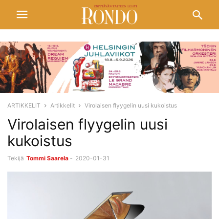
ARTIKKELIT
Artikkelit
Virolaisen flyygelin uusi kukoistus
Virolaisen flyygelin uusi
kukoistus
Tekijä
Tommi Saarela
-
2020-01-31