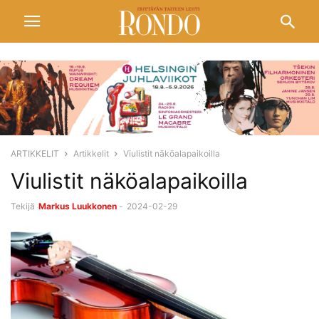
ARTIKKELIT
Artikkelit
Viulistit näköalapaikoilla
Viulistit näköalapaikoilla
Tekijä
Markus Luukkonen
-
2024-02-29