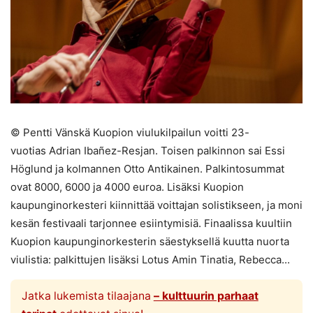
© Pentti Vänskä Kuopion viulukilpailun voitti 23-
vuotias Adrian Ibañez-Resjan. Toisen palkinnon sai Essi
Höglund ja kolmannen Otto Antikainen. Palkintosummat
ovat 8000, 6000 ja 4000 euroa. Lisäksi Kuopion
kaupunginorkesteri kiinnittää voittajan solistikseen, ja moni
kesän festivaali tarjonnee esiintymisiä. Finaalissa kuultiin
Kuopion kaupunginorkesterin säestyksellä kuutta nuorta
viulistia: palkittujen lisäksi Lotus Amin Tinatia, Rebecca...
Jatka lukemista tilaajana
– kulttuurin parhaat