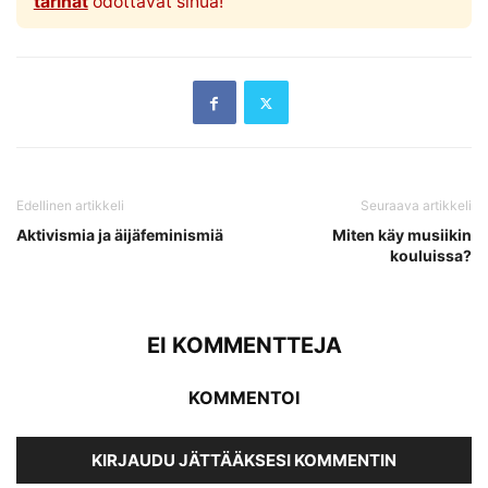
tarinat
odottavat sinua!
Edellinen artikkeli
Seuraava artikkeli
Aktivismia ja äijäfeminismiä
Miten käy musiikin
kouluissa?
EI KOMMENTTEJA
KOMMENTOI
KIRJAUDU JÄTTÄÄKSESI KOMMENTIN