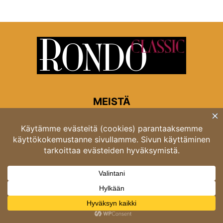
MEISTÄ
Rondon toimitus
Opastinsilta 6A 00520 Helsinki
Asiakaspalvelu: puh. 03 4246 5318
asiakaspalvelu@rondo.fi
Ota meihin yhteyttä:
toimitus@rondo.fi
© Classicus Oy 2026 ver 2.4