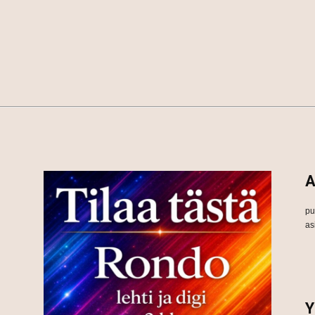
A
pu
as
Y