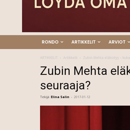
RONDO
ARTIKKELIT
ARVIOT
ARTIKKELIT
Artikkelit
Zubin Mehta eläköityy – kuka
Zubin Mehta eläk
seuraaja?
Tekijä
Elina Salin
-
2017-01-12