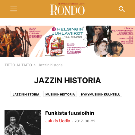
TIETO JA TAITO
Jazzin historia
JAZZIN HISTORIA
JAZZIN HISTORIA
MUSIIKIN HISTORIA
NYKYMUSIIKIN KUUNTELU
TIETO JA TAITO
Funkista fuusioihin
Jukkis Uotila
-
2017-08-22