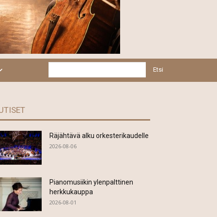
Etsi
UTISET
Räjähtävä alku orkesterikaudelle
2026-08-06
Pianomusiikin ylenpalttinen
herkkukauppa
2026-08-01