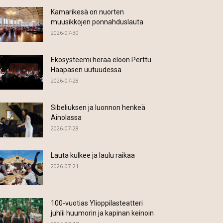
Kamarikesä on nuorten
muusikkojen ponnahduslauta
2026-07-30
Ekosysteemi herää eloon Perttu
Haapasen uutuudessa
2026-07-28
Sibeliuksen ja luonnon henkeä
Ainolassa
2026-07-28
Lauta kulkee ja laulu raikaa
2026-07-21
100-vuotias Ylioppilasteatteri
juhlii huumorin ja kapinan keinoin