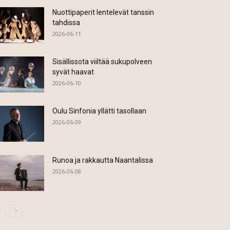
Nuottipaperit lentelevät tanssin
tahdissa
2026-06-11
Sisällissota viiltää sukupolveen
syvät haavat
2026-06-10
Oulu Sinfonia yllätti tasollaan
2026-06-09
Runoa ja rakkautta Naantalissa
2026-06-08