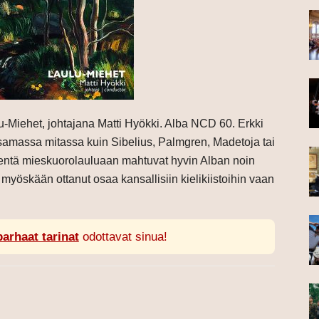
lu-Miehet, johtajana Matti Hyökki. Alba NCD 60. Erkki
 samassa mitassa kuin Sibelius, Palmgren, Madetoja tai
entä mieskuorolauluaan mahtuvat hyvin Alban noin
 myöskään ottanut osaa kansallisiin kielikiistoihin vaan
parhaat tarinat
odottavat sinua!