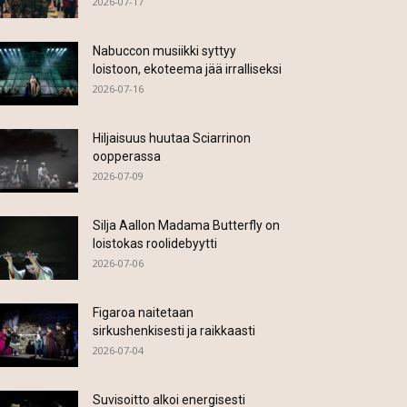
2026-07-17
Nabuccon musiikki syttyy
loistoon, ekoteema jää irralliseksi
2026-07-16
Hiljaisuus huutaa Sciarrinon
oopperassa
2026-07-09
Silja Aallon Madama Butterfly on
loistokas roolidebyytti
2026-07-06
Figaroa naitetaan
sirkushenkisesti ja raikkaasti
2026-07-04
Suvisoitto alkoi energisesti