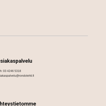
siakaspalvelu
h: 03 4246 5318
iakaspalvelu@rondolehti.fi
hteystietomme