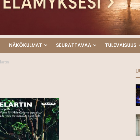
NÄKÖKULMAT
SEURATTAVAA
TULEVAISUUS
lartin
U