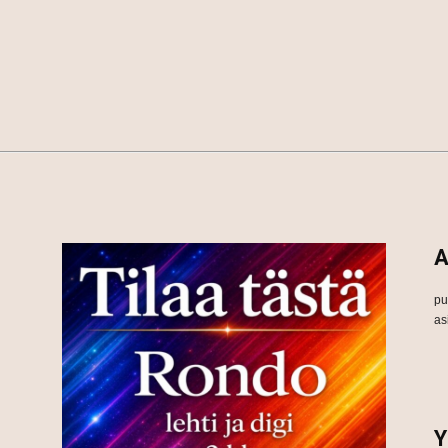
A
pu
as
Y