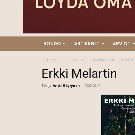
RONDO
ARTIKKELIT
ARVIOT
Ooppera ja laulumusiikki
vokaalimusOld
Erkki Me
Erkki Melartin
Tekijä
Antti Häyrynen
-
2022-02-01