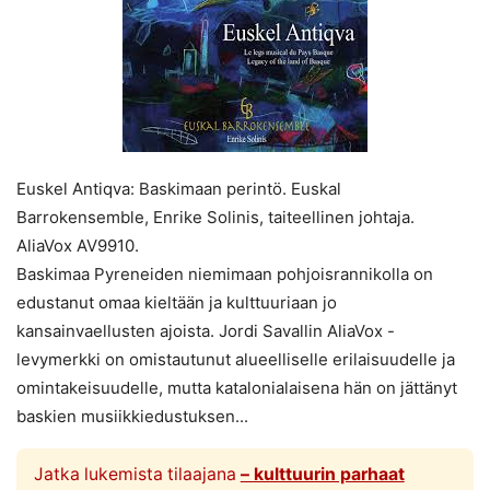
Euskel Antiqva: Baskimaan perintö. Euskal
Barrokensemble, Enrike Solinis, taiteellinen johtaja.
AliaVox AV9910.
Baskimaa Pyreneiden niemimaan pohjoisrannikolla on
edustanut omaa kieltään ja kulttuuriaan jo
kansainvaellusten ajoista. Jordi Savallin AliaVox -
levymerkki on omistautunut alueelliselle erilaisuudelle ja
omintakeisuudelle, mutta katalonialaisena hän on jättänyt
baskien musiikkiedustuksen...
Jatka lukemista tilaajana
– kulttuurin parhaat