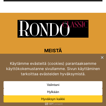
MEISTÄ
Rondon toimitus
Opastinsilta 6A 00520 Helsinki
Asiakaspalvelu: puh. 03 4246 5318
asiakaspalvelu@rondo.fi
Ota meihin yhteyttä:
toimitus@rondo.fi
© Classicus Oy 2026 ver 2.4