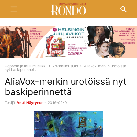
Ooppera ja laulumusiikki
vokaalimusOld
AliaVox-merkin urotöissä
nyt baskiperinnettä
AliaVox-merkin urotöissä nyt
baskiperinnettä
Tekijä
Antti Häyrynen
-
2016-02-01