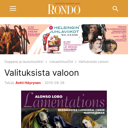
Ooppera ja laulumusiikki
vokaalimusOld
Valituksista valoon
Valituksista valoon
Tekijä
Antti Häyrynen
-
2016-08-28