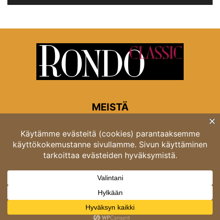
MEISTÄ
Rondon toimitus
Opastinsilta 6A 00520 Helsinki
Asiakaspalvelu: puh. 03 4246 5318
asiakaspalvelu@rondo.fi
Ota meihin yhteyttä:
toimitus@rondo.fi
© Classicus Oy 2026 ver 2.4