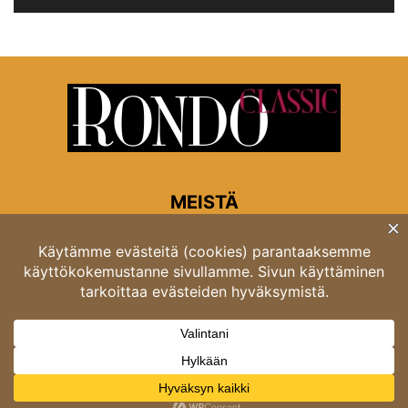
MEISTÄ
Rondon toimitus
Opastinsilta 6A 00520 Helsinki
Asiakaspalvelu: puh. 03 4246 5318
asiakaspalvelu@rondo.fi
Ota meihin yhteyttä:
toimitus@rondo.fi
© Classicus Oy 2026 ver 2.4