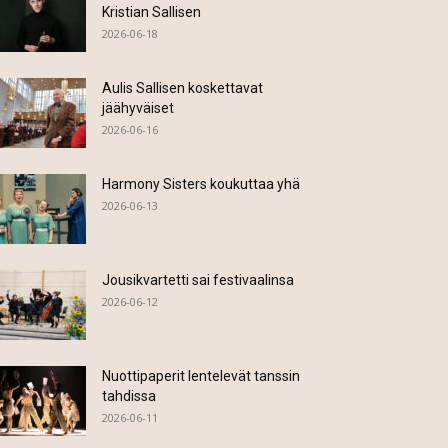
Kristian Sallisen
2026-06-18
Aulis Sallisen koskettavat
jäähyväiset
2026-06-16
Harmony Sisters koukuttaa yhä
2026-06-13
Jousikvartetti sai festivaalinsa
2026-06-12
Nuottipaperit lentelevät tanssin
tahdissa
2026-06-11