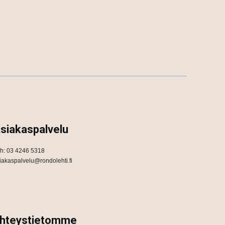
siakaspalvelu
h: 03 4246 5318
iakaspalvelu@rondolehti.fi
hteystietomme