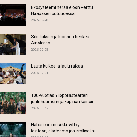
Ekosysteemi herää eloon Perttu
Haapasen uutuudessa
2026-07-28
Sibeliuksen ja luonnon henkeä
Ainolassa
2026-07-28
Lauta kulkee ja laulu raikaa
2026-07-21
100-vuotias Ylioppilasteatteri
juhlii huumorin ja kapinan keinoin
2026-07-17
Nabuccon musiikki syttyy
loistoon, ekoteema jää irralliseksi