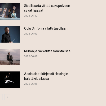
Sisällissota viiltää sukupolveen
syvät haavat
2026-06-10
Oulu Sinfonia yllätti tasollaan
2026-06-09
Runoa ja rakkautta Naantalissa
2026-06-08
Aasialaiset kärjessä Helsingin
balettikilpailussa
2026-06-06