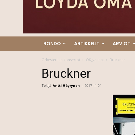
RONDO
ARTIKKELIT
ARVIOT
Orkesterit ja konsertot
OK_vanhat
Bruckner
Bruckner
Tekijä
Antti Häyrynen
-
2017-11-01