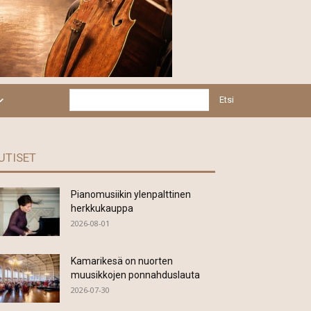
Etsi
UTISET
Pianomusiikin ylenpalttinen
herkkukauppa
2026-08-01
Kamarikesä on nuorten
muusikkojen ponnahduslauta
2026-07-30