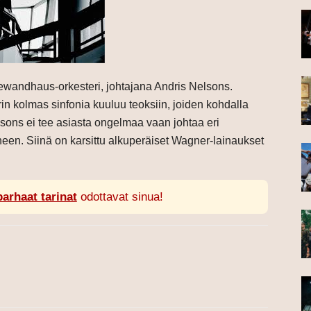
Gewandhaus-orkesteri, johtajana Andris Nelsons.
kolmas sinfonia kuuluu teoksiin, joiden kohdalla
Nelsons ei tee asiasta ongelmaa vaan johtaa eri
een. Siinä on karsittu alkuperäiset Wagner-lainaukset
parhaat tarinat
odottavat sinua!