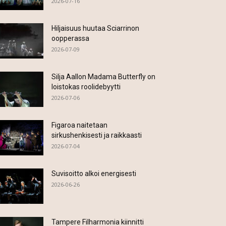
2026-07-16
Hiljaisuus huutaa Sciarrinon
oopperassa
2026-07-09
Silja Aallon Madama Butterfly on
loistokas roolidebyytti
2026-07-06
Figaroa naitetaan
sirkushenkisesti ja raikkaasti
2026-07-04
Suvisoitto alkoi energisesti
2026-06-26
Tampere Filharmonia kiinnitti