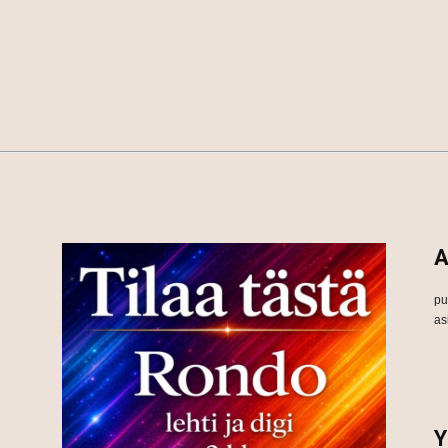
A
pu
as
Y