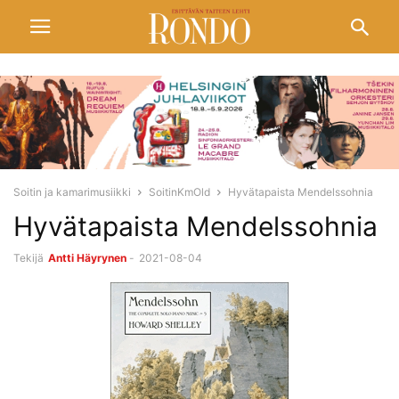
Soitin ja kamarimusiikki
SoitinKmOld
Hyvätapaista Mendelssohnia
Hyvätapaista Mendelssohnia
Tekijä
Antti Häyrynen
-
2021-08-04