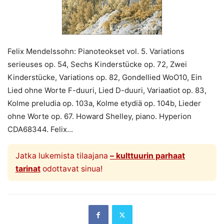
Felix Mendelssohn: Pianoteokset vol. 5. Variations
serieuses op. 54, Sechs Kinderstücke op. 72, Zwei
Kinderstücke, Variations op. 82, Gondellied WoO10, Ein
Lied ohne Worte F-duuri, Lied D-duuri, Variaatiot op. 83,
Kolme preludia op. 103a, Kolme etydiä op. 104b, Lieder
ohne Worte op. 67. Howard Shelley, piano. Hyperion
CDA68344. Felix...
Jatka lukemista tilaajana
– kulttuurin parhaat
tarinat
odottavat sinua!