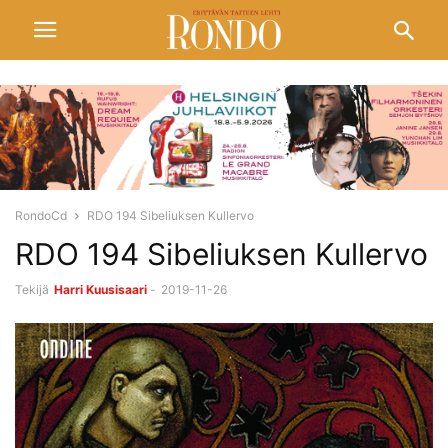
RondoCd
RDO 194 Sibeliuksen Kullervo
RDO 194 Sibeliuksen Kullervo
Tekijä
Harri Kuusisaari
-
2019-11-26