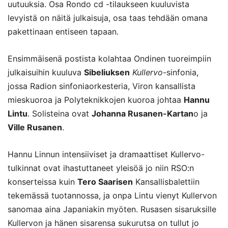
uutuuksia. Osa Rondo cd -tilaukseen kuuluvista
levyistä on näitä julkaisuja, osa taas tehdään omana
pakettinaan entiseen tapaan.
Ensimmäisenä postista kolahtaa Ondinen tuoreimpiin
julkaisuihin kuuluva
Sibeliuksen
Kullervo
-sinfonia,
jossa Radion sinfoniaorkesteria, Viron kansallista
mieskuoroa ja Polyteknikkojen kuoroa johtaa
Hannu
Lintu
. Solisteina ovat
Johanna Rusanen-Kartan
o ja
Ville Rusanen
.
Hannu Linnun intensiiviset ja dramaattiset Kullervo-
tulkinnat ovat ihastuttaneet yleisöä jo niin RSO:n
konserteissa kuin
Tero Saarisen
Kansallisbalettiin
tekemässä tuotannossa, ja onpa Lintu vienyt Kullervon
sanomaa aina Japaniakin myöten. Rusasen sisaruksille
Kullervon ja hänen sisarensa sukurutsa on tullut jo