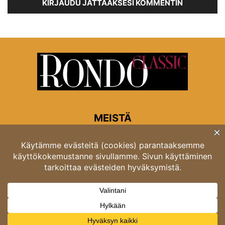
KIRJAUDU JÄTTÄÄKSESI KOMMENTIN
MEISTÄ
Rondon toimitus
Opastinsilta 6A 00520 Helsinki
Asiakaspalvelu: puh. 03 4246 5318
asiakaspalvelu@rondo.fi
Ota meihin yhteyttä:
toimitus@rondo.fi