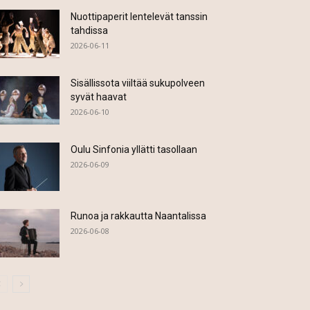
Nuottipaperit lentelevät tanssin
tahdissa
2026-06-11
Sisällissota viiltää sukupolveen
syvät haavat
2026-06-10
Oulu Sinfonia yllätti tasollaan
2026-06-09
Runoa ja rakkautta Naantalissa
2026-06-08