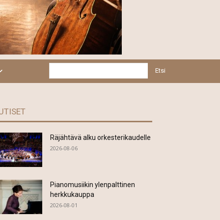
Etsi
UTISET
Räjähtävä alku orkesterikaudelle
2026-08-06
Pianomusiikin ylenpalttinen
herkkukauppa
2026-08-01