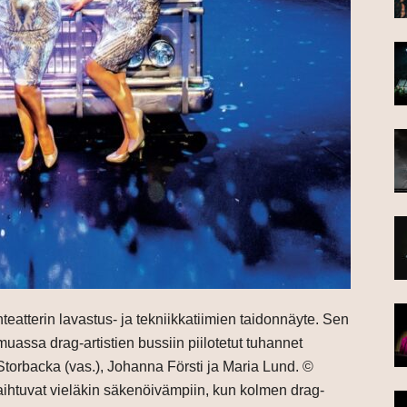
eatterin lavastus- ja tekniikkatiimien taidonnäyte. Sen
uassa drag-artistien bussiin piilotetut tuhannet
 Storbacka (vas.), Johanna Försti ja Maria Lund. ©
aihtuvat vieläkin säkenöivämpiin, kun kolmen drag-