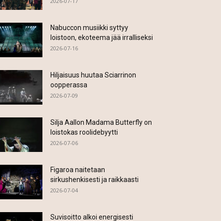
2026-07-17
Nabuccon musiikki syttyy
loistoon, ekoteema jää irralliseksi
2026-07-16
Hiljaisuus huutaa Sciarrinon
oopperassa
2026-07-09
Silja Aallon Madama Butterfly on
loistokas roolidebyytti
2026-07-06
Figaroa naitetaan
sirkushenkisesti ja raikkaasti
2026-07-04
Suvisoitto alkoi energisesti