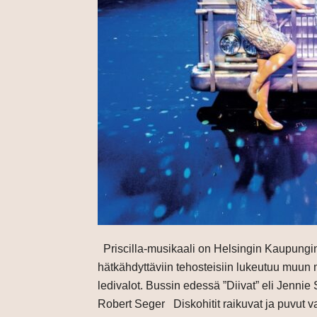
Priscilla-musikaali on Helsingin Kaupungint
hätkähdyttäviin tehosteisiin lukeutuu muun m
ledivalot. Bussin edessä ”Diivat” eli Jennie
Robert Seger Diskohitit raikuvat ja puvut v