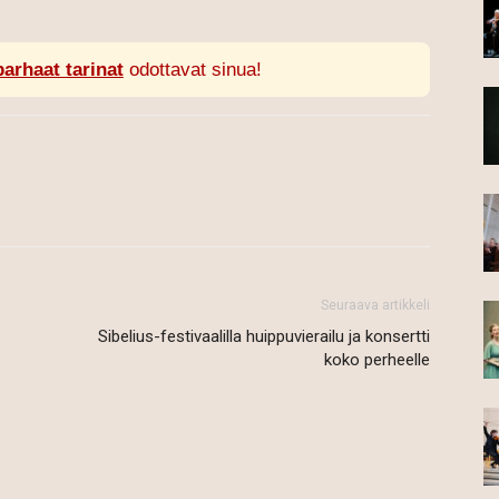
parhaat tarinat
odottavat sinua!
Seuraava artikkeli
Sibelius-festivaalilla huippuvierailu ja konsertti
koko perheelle