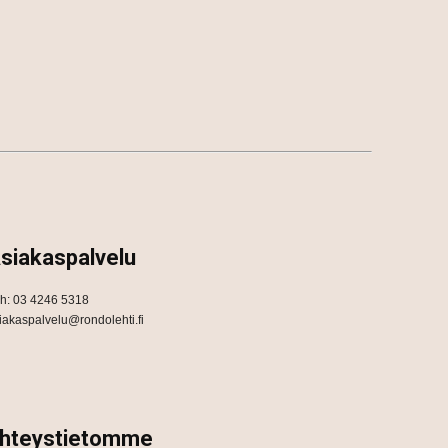
siakaspalvelu
h: 03 4246 5318
iakaspalvelu@rondolehti.fi
hteystietomme