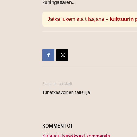
kuningattaren...
Jatka lukemista tilaajana
– kulttuurin 
Edellinen artikkeli
Tuhatkasvoinen taiteilija
KOMMENTOI
Kirjaudu jättääksesi kommentin