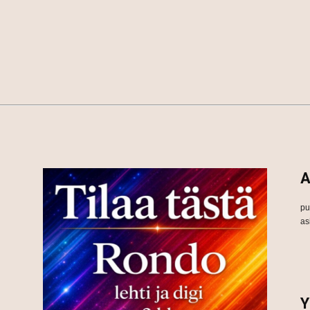
A
pu
as
Y