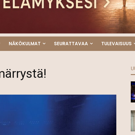
NÄKÖKULMAT
SEURATTAVAA
TULEVAISUUS
U
märrystä!