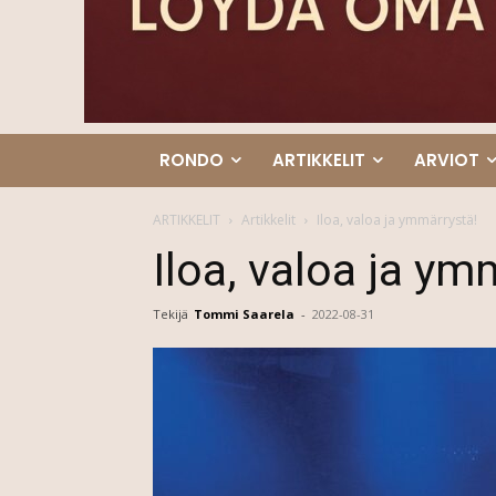
RONDO
ARTIKKELIT
ARVIOT
ARTIKKELIT
Artikkelit
Iloa, valoa ja ymmärrystä!
Iloa, valoa ja ym
Tekijä
Tommi Saarela
-
2022-08-31