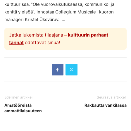
kulttuurissa. ”Ole vuorovaikutuksessa, kommunikoi ja
kehitä yleisöä”, innostaa Collegium Musicale -kuoron
manageri Kristel Üksvärav. ...
Jatka lukemista tilaajana
– kulttuurin parhaat
tarinat
odottavat sinua!
Edellinen artikkeli
Seuraava artikkeli
Amatööreistä
Rakkautta vankilassa
ammattilaisuuteen