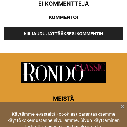
EI KOMMENTTEJA
KOMMENTOI
KIRJAUDU JÄTTÄÄKSESI KOMMENTIN
MEISTÄ
Rondon toimitus
Opastinsilta 6A 00520 Helsinki
Asiakaspalvelu: puh. 03 4246 5318