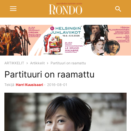
ARTIKKELIT
Artikkelit
Partituuri on raamattu
Partituuri on raamattu
Tekijä
Harri Kuusisaari
-
2016-08-01