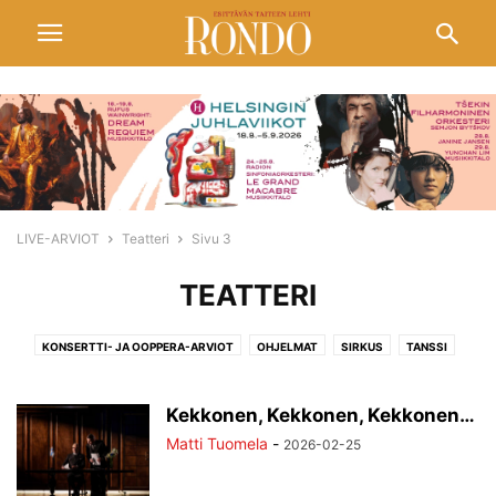
LIVE-ARVIOT
Teatteri
Sivu 3
TEATTERI
KONSERTTI- JA OOPPERA-ARVIOT
OHJELMAT
SIRKUS
TANSSI
TEATTERI
ULKOMAILTA
Kekkonen, Kekkonen, Kekkonen…
Matti Tuomela
-
2026-02-25