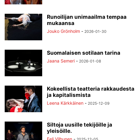
Runoilijan unimaailma tempaa
mukaansa
Jouko Grönholm
-
2026-01-30
Suomalaisen sotilaan tarina
Jaana Semeri
-
2026-01-08
Kokeellista teatteria rakkaudesta
ja kapitalismista
Leena Kärkkäinen
-
2025-12-09
Siltoja uusille tekijöille ja
yleisöille.
Eeli Vilhunen
-
2025-12-05