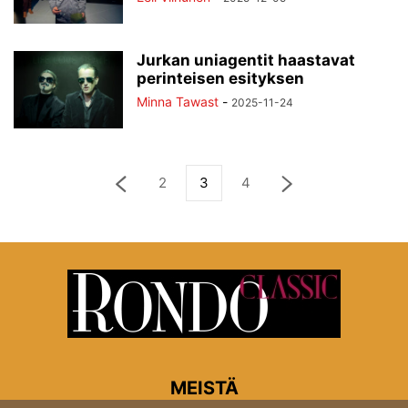
Jurkan uniagentit haastavat
perinteisen esityksen
Minna Tawast
-
2025-11-24
2
3
4
MEISTÄ