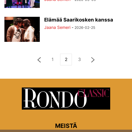
Elämää Saarikosken kanssa
Jaana Semeri
-
2026-02-25
1
2
3
MEISTÄ