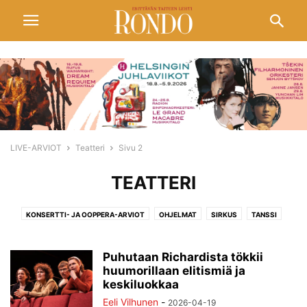
LIVE-ARVIOT
Teatteri
Sivu 2
TEATTERI
KONSERTTI- JA OOPPERA-ARVIOT
OHJELMAT
SIRKUS
TANSSI
TEATTERI
ULKOMAILTA
Puhutaan Richardista tökkii
huumorillaan elitismiä ja
keskiluokkaa
Eeli Vilhunen
-
2026-04-19