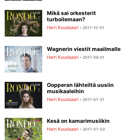
TILAAJILLE
UUTISKIRJE
VANHOJA
VIDEOT
VIVACLASSICA
Mikä sai orkesterit
VUOSIKERTA
YHTEYSTIEDOT
turboilemaan?
Harri Kuusisaari
-
2017-10-01
Wagnerin viestit maailmalle
Harri Kuusisaari
-
2017-09-01
Oopperan lähteiltä uusiin
musikaaleihin
Harri Kuusisaari
-
2017-07-31
Kesä on kamarimusiikin
Harri Kuusisaari
-
2017-07-03