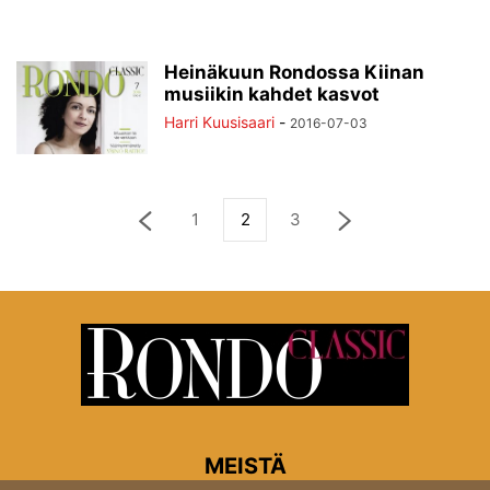
Heinäkuun Rondossa Kiinan
musiikin kahdet kasvot
Harri Kuusisaari
-
2016-07-03
1
2
3
MEISTÄ