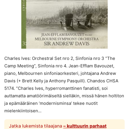
Charles Ives: Orchestral Set nro 2, Sinfonia nro 3 ”The
Camp Meeting”, Sinfonia nro 4. Jean-Efflam Bavouzet,
piano, Melbournen sinfoniaorkesteri, johtajana Andrew
Davis (+ Brett Kelly ja Anthony Pasquill). Chandos CHSA
5174. ”Charles Ives, hyperromanttinen fanatisti, soi
auttamatta amatöörimäiseltä sielläkin, missä hänen holtiton
ja epämääräinen ’modernisminsa’ tekee nuotit
mielenkiintoisen...
Jatka lukemista tilaajana
– kulttuurin parhaat