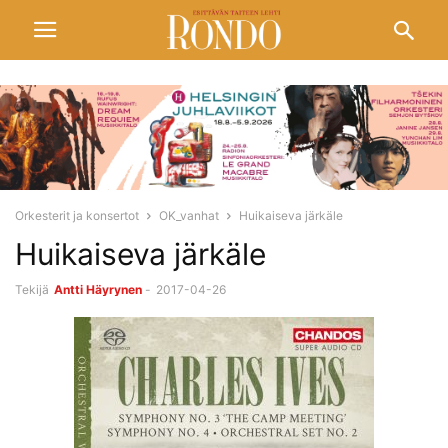
Orkesterit ja konsertot
OK_vanhat
Huikaiseva järkäle
Huikaiseva järkäle
Tekijä
Antti Häyrynen
-
2017-04-26