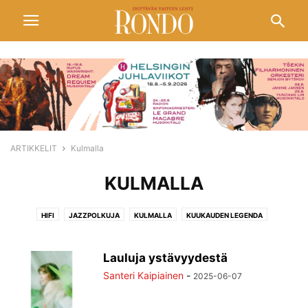
ARTIKKELIT
Kulmalla
KULMALLA
HIFI
JAZZPOLKUJA
KULMALLA
KUUKAUDEN LEGENDA
PELIMANNIMUOTOKUVIA
POPULAARITAIDETTA
SIVUSÄVELIÄ
SIVUSILMIN
TANSSIN KASVOT
VIDEOITA
Lauluja ystävyydestä
Santeri Kaipiainen
-
2025-06-07