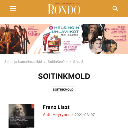
Soitin ja kamarimusiikki
SoitinKmOld
Sivu 3
SOITINKMOLD
SOITINKMOLD
Franz Liszt
Antti Häyrynen
-
2021-03-07