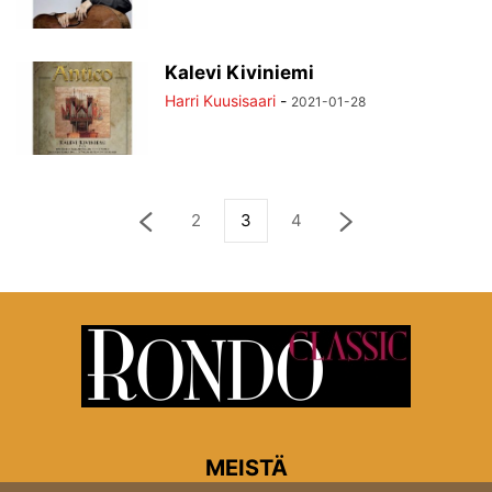
Kalevi Kiviniemi
Harri Kuusisaari
-
2021-01-28
2
3
4
MEISTÄ