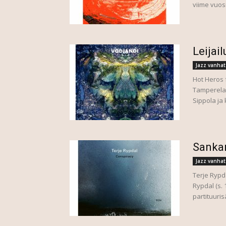
viime vuos
Leijai
Jazz vanhat
Hot Heros 
Tamperelai
Sippola ja 
Sankar
Jazz vanhat
Terje Rypd
Rypdal (s. 
partituuri