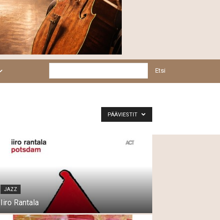
Etsi
PÄÄVIESTIT
JAZZ
Iiro Rantala