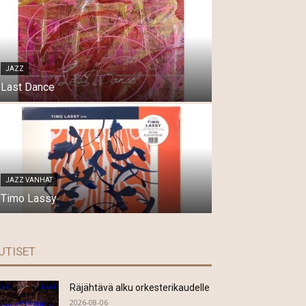
JAZZ
Last Dance
JAZZ VANHAT
Timo Lassy
UTISET
Räjähtävä alku orkesterikaudelle
2026-08-06