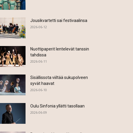
Jousikvartetti sai festivaalinsa
2026-06-12
Nuottipaperit lentelevät tanssin
tahdissa
2026-06-11
Sisällissota viiltää sukupolveen
syvät haavat
2026-06-10
Oulu Sinfonia yllätti tasollaan
2026-06-09