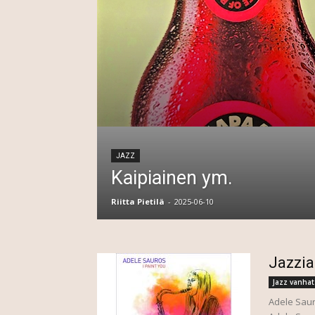
JAZZ
Kaipiainen ym.
Riitta Pietilä
-
2025-06-10
Jazzia
Jazz vanhat
Adele Saur