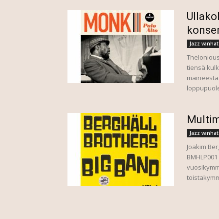
Ullako
konser
Jazz vanhat
Thelonious
tiensä kul
maineestaa
loppupuolel
Multim
Jazz vanhat
Joakim Berg
BMHLP001 Sa
vuosikymm
toistakymme