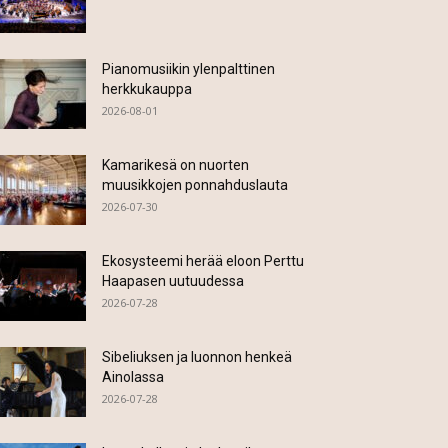
Pianomusiikin ylenpalttinen
herkkukauppa
2026-08-01
Kamarikesä on nuorten
muusikkojen ponnahduslauta
2026-07-30
Ekosysteemi herää eloon Perttu
Haapasen uutuudessa
2026-07-28
Sibeliuksen ja luonnon henkeä
Ainolassa
2026-07-28