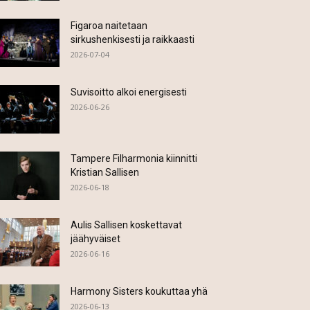
Figaroa naitetaan
sirkushenkisesti ja raikkaasti
2026-07-04
Suvisoitto alkoi energisesti
2026-06-26
Tampere Filharmonia kiinnitti
Kristian Sallisen
2026-06-18
Aulis Sallisen koskettavat
jäähyväiset
2026-06-16
Harmony Sisters koukuttaa yhä
2026-06-13