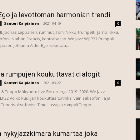
Ego ja levottoman harmonian trendi
Santeri Kaipiainen
-
2021-04-19
0
III. Joonas Leppänen, rummut, Tomi Nikku, trumpetti, Jarno Tikka,
ofoni, Nathan Francis, kontrabasso. We Jazz WJLP31 Rumpali
päsen johtama Alder Ego nököttää...
ja rumpujen koukuttavat dialogit
Santeri Kaipiainen
-
2021-03-22
0
 & Teppo Mäkynen: Live Recordings 2019–2020. We Jazz
P32 Voiko kuulijan koukuttaa tunniksi vain saksofonilla ja
 Tenorisaksofonisti Timo Lassy ja rumpali Teppo...
a nykyjazzkimara kumartaa joka