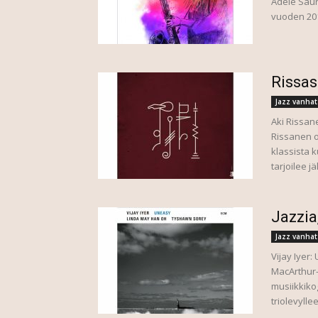
Adele Saur
vuoden 201
Rissas
Jazz vanhat
Aki Rissan
Rissanen o
klassista 
tarjoilee jä
Jazzia
Jazz vanhat
Vijay Iye
MacArthur-”
musiikkikog
triolevylle