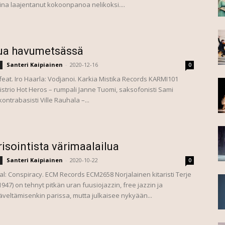
ina laajentanut kokoonpanoa nelikoksi....
lua havumetsässä
Santeri Kaipiainen
-
2020-12-16
0
feat. Iro Haarla: Vodjanoi. Karkia Mistika Records KARMI101
strio Hot Heros – rumpali Janne Tuomi, saksofonisti Sami
kontrabasisti Ville Rauhala –...
isointista värimaalailua
Santeri Kaipiainen
-
2020-10-22
0
al: Conspiracy. ECM Records ECM2658 Norjalainen kitaristi Terje
1947) on tehnyt pitkän uran fuusiojazzin, free jazzin ja
säveltämisenkin parissa, mutta julkaisee nykyään...