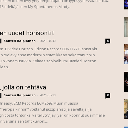
oksen toinen levy yhtyeenjohtajana on lyyrisyydessään sukua
6 edeltäjälleen My Spontaneous Mind,...
en uudet horisontit
Santeri Kaipiainen
-
2021-08-30
0
en: Divided Horizon. Edition Records EDN1177 Pianisti Aki
n triolevyjensä moderniin estetiikkaan sekoittanut niin
kuin konemusiikkia. Kolmas sooloalbumi Divided Horizon
lleen...
, jolla on tehtävä
Santeri Kaipiainen
-
2021-05-10
0
r: Uneasy. ECM Records ECM2692 Muun muassa
neropalkinnon” voittanut jazzpianisti ja säveltäjä (ja
nitiosta tohtoriksi väitellyt) Vijay Iyer on koonnut uusimmalle
en varsinaisen tähtikuvion:...