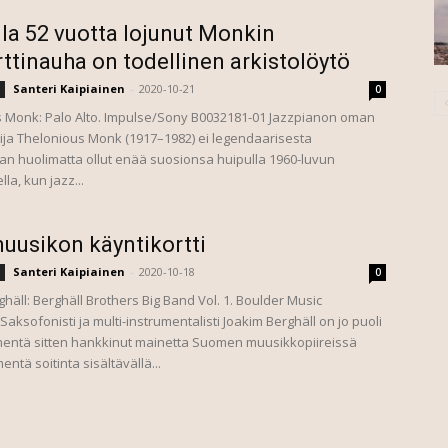
lla 52 vuotta lojunut Monkin
ttinauha on todellinen arkistolöytö
Santeri Kaipiainen
-
2020-10-21
0
 Monk: Palo Alto. Impulse/Sony B0032181-01 Jazzpianon oman
kija Thelonious Monk (1917–1982) ei legendaarisesta
n huolimatta ollut enää suosionsa huipulla 1960-luvun
la, kun jazz...
uusikon käyntikortti
Santeri Kaipiainen
-
2020-10-18
0
häll: Berghäll Brothers Big Band Vol. 1. Boulder Music
ksofonisti ja multi-instrumentalisti Joakim Berghäll on jo puoli
entä sitten hankkinut mainetta Suomen muusikkopiireissä
ntä soitinta sisältävällä...