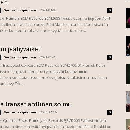
aan
Santeri Kaipiainen
-
2021-03-03
0
tro: Human. ECM Records ECM2688 Toissa vuonna Espoon April
erailleen israelilaispianisti Shai Maestron uusi albumi sisältää
rkon konsertin kaltaista herkkyyttä, mutta valon...
tin jäähyväiset
Santeri Kaipiainen
-
2021-01-20
0
ett: Budapest Concert. ECM Records ECM2700/01 Pianisti Keith
lassinen ja jazzillinen puoli yhdistyvät kuuluvimmin
duissa soolopianokonserteissa, joista kuuluisin on maailman
anolevy The...
 transatlanttinen solmu
Santeri Kaipiainen
-
2020-12-16
0
ki Quartet: Piste. Flame Jazz Records FJRCD005 Pääosin triolla
toaan aiemmin esittänyt pianisti ja jazztohtori Riitta Paakki on