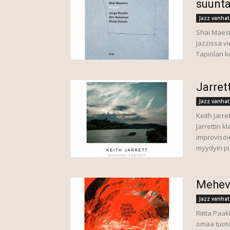
suunt
Jazz vanhat
Shai Maes
Jazzissa vi
Tapiolan ki
Jarret
Jazz vanhat
Keith Jarr
Jarrettin k
improvisoi
myydyin pi
Mehevä
Jazz vanhat
Riitta Paak
omaa tuotan