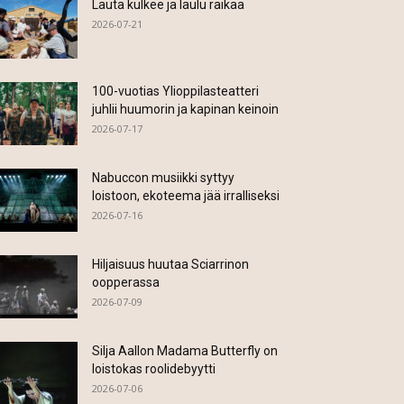
Lauta kulkee ja laulu raikaa
2026-07-21
100-vuotias Ylioppilasteatteri
juhlii huumorin ja kapinan keinoin
2026-07-17
Nabuccon musiikki syttyy
loistoon, ekoteema jää irralliseksi
2026-07-16
Hiljaisuus huutaa Sciarrinon
oopperassa
2026-07-09
Silja Aallon Madama Butterfly on
loistokas roolidebyytti
2026-07-06