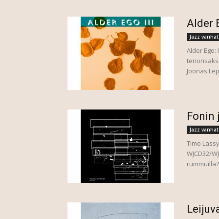
Alder 
Jazz vanhat
Alder Ego: 
tenorisaks
Joonas Lep
Fonin 
Jazz vanhat
Timo Lassy
WJCD32/WJL
rummuilla?
Leijuv