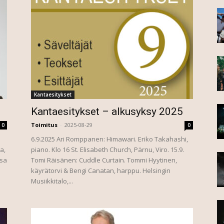
Kantaesitykset
Kantaesitykset – alkusyksy 2025
Toimitus
-
2025-08-29
0
0
6.9.2025 Ari Romppanen: Himawari. Eriko Takahashi,
a,
piano. Klo 16 St. Elisabeth Church, Pärnu, Viro. 15.9.
Osa
Tomi Räisänen: Cuddle Curtain. Tommi Hyytinen,
käyrätorvi & Bengi Canatan, harppu. Helsingin
Musiikkitalo,...