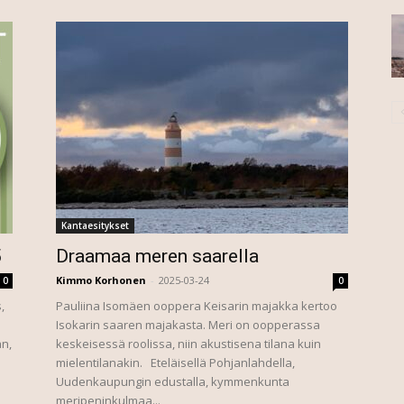
Kantaesitykset
5
Draamaa meren saarella
Kimmo Korhonen
-
2025-03-24
0
0
,
Pauliina Isomäen ooppera Keisarin majakka kertoo
Isokarin saaren majakasta. Meri on oopperassa
an,
keskeisessä roolissa, niin akustisena tilana kuin
mielentilanakin. Eteläisellä Pohjanlahdella,
Uudenkaupungin edustalla, kymmenkunta
meripeninkulmaa...