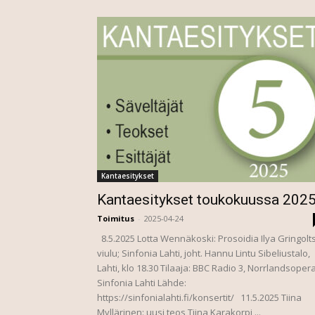
Kantaesitykset
Kantaesitykset toukokuussa 202
Toimitus
-
2025-04-24
8.5.2025 Lotta Wennäkoski: Prosoidia Ilya Gringolts
viulu; Sinfonia Lahti, joht. Hannu Lintu Sibeliustalo,
Lahti, klo 18.30 Tilaaja: BBC Radio 3, Norrlandsoper
Sinfonia Lahti Lähde:
https://sinfonialahti.fi/konsertit/ 11.5.2025 Tiina
Myllärinen: uusi teos Tiina Karakorpi,...