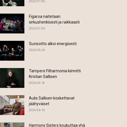
2026-07-06
Figaroa naitetaan
sirkushenkisesti ja raikkaasti
2026-07-04
Suvisoitto alkoi energisesti
2026-06-26
Tampere Filharmonia kiinnitti
Kristian Sallisen
2026-06-18
Aulis Sallisen koskettavat
jäähyväiset
2026-06-16
Harmony Sisters koukuttaa yhä