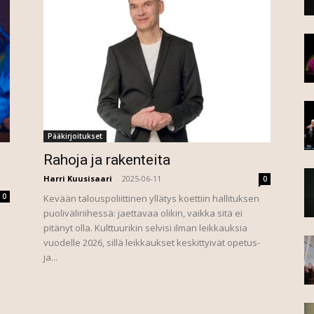
Pääkirjoitukset
Rahoja ja rakenteita
Harri Kuusisaari
-
2025-06-11
0
0
Kevään talouspoliittinen yllätys koettiin hallituksen
puoliväliriihessä: jaettavaa olikin, vaikka sitä ei
pitänyt olla. Kulttuurikin selvisi ilman leikkauksia
vuodelle 2026, sillä leikkaukset keskittyivät opetus-
ja...