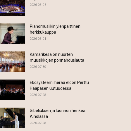
2026-08-06
Pianomusiikin ylenpalttinen
herkkukauppa
2026-08-01
Kamarikesä on nuorten
muusikkojen ponnahduslauta
2026-07-30
Ekosysteemi herää eloon Perttu
Haapasen uutuudessa
2026-07-28
Sibeliuksen ja luonnon henkeä
Ainolassa
2026-07-28