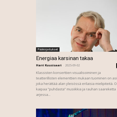
Pääkirjoitukset
Energiaa karsinan takaa
Harri Kuusisaari
-
2025-09-02
Klassisten konserttien visualisoiminen ja
teatterillisten elementtien mukaan tuominen on asi
joka herättää alan yleisössä erilaisia mielipiteitä. 
kaipaa ”puhdasta” musiikkia ja rauhan saareketta
arjessa...