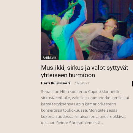
Artikkelit
Musiikki, sirkus ja valot syttyvät
yhteiseen hurmioon
Harri Kuusisaari
-
2025-06-11
Sebastian Hillin konsertto Cupido klarinetille,
sirkustaiteilijalle, valoille ja kamariorkesterille sai
kantaesityksensä Lapin kamariorkesterin
konsertissa toukokuussa. Monitaiteisessa
kokonaisuudessa ilmaisun eri alueet ruokkivat
toisiaan Reidar Särestöniemestä...