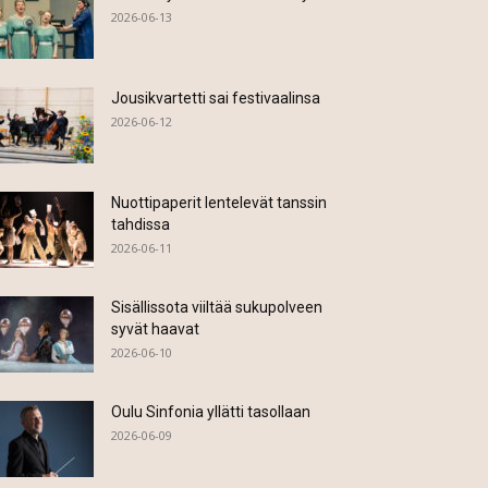
2026-06-13
Jousikvartetti sai festivaalinsa
2026-06-12
Nuottipaperit lentelevät tanssin
tahdissa
2026-06-11
Sisällissota viiltää sukupolveen
syvät haavat
2026-06-10
Oulu Sinfonia yllätti tasollaan
2026-06-09