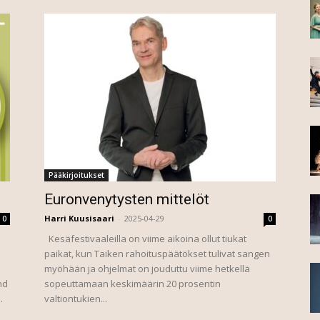
Pääkirjoitukset
Euronvenytysten mittelöt
Harri Kuusisaari
-
2025-04-29
0
0
Kesäfestivaaleilla on viime aikoina ollut tiukat
paikat, kun Taiken rahoituspäätökset tulivat sangen
myöhään ja ohjelmat on jouduttu viime hetkellä
nd
sopeuttamaan keskimäärin 20 prosentin
.
valtiontukien...