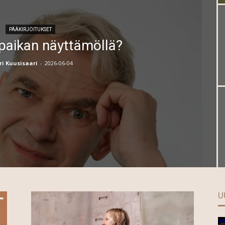
PÄÄKIRJOITUKSET
paikan näyttämöllä?
ri Kuusisaari
-
2026-06-04
U