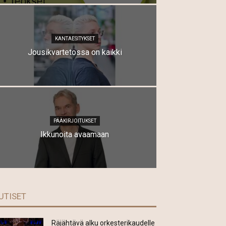
KANTAESITYKSET
Jousikvartetossa on kaikki
PÄÄKIRJOITUKSET
Ikkunoita avaamaan
UTISET
Räjähtävä alku orkesterikaudelle