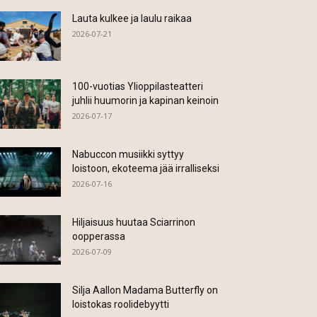
Lauta kulkee ja laulu raikaa
2026-07-21
100-vuotias Ylioppilasteatteri
juhlii huumorin ja kapinan keinoin
2026-07-17
Nabuccon musiikki syttyy
loistoon, ekoteema jää irralliseksi
2026-07-16
Hiljaisuus huutaa Sciarrinon
oopperassa
2026-07-09
Silja Aallon Madama Butterfly on
loistokas roolidebyytti