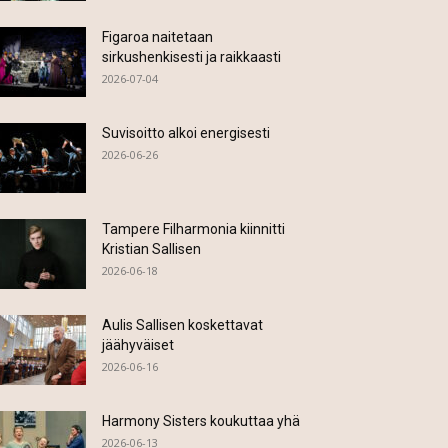
Figaroa naitetaan
sirkushenkisesti ja raikkaasti
2026-07-04
Suvisoitto alkoi energisesti
2026-06-26
Tampere Filharmonia kiinnitti
Kristian Sallisen
2026-06-18
Aulis Sallisen koskettavat
jäähyväiset
2026-06-16
Harmony Sisters koukuttaa yhä
2026-06-13