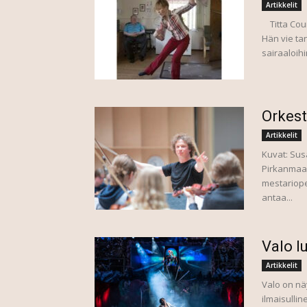
Artikkelit
Titta Cour
Hän vie tan
sairaaloihi
Orkest
Artikkelit
Kuvat: Susa
Pirkanmaan
mestariope
antaa...
Valo l
Artikkelit
Valo on nä
ilmaisullin