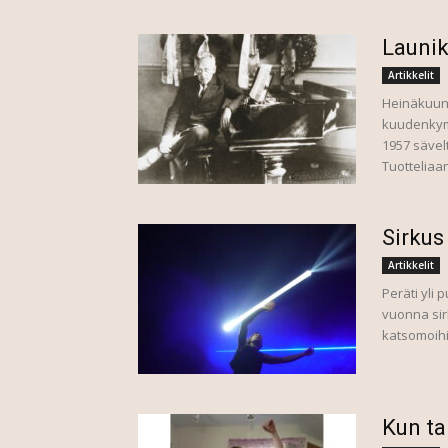
Launik
Artikkelit
Heinäkuun 
kuudenkym
1957 sävel
Tuotteliaa
Sirkus
Artikkelit
Peräti yli
vuonna sir
katsomoihi
Kun ta