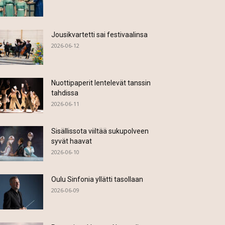
Jousikvartetti sai festivaalinsa
2026-06-12
Nuottipaperit lentelevät tanssin
tahdissa
2026-06-11
Sisällissota viiltää sukupolveen
syvät haavat
2026-06-10
Oulu Sinfonia yllätti tasollaan
2026-06-09