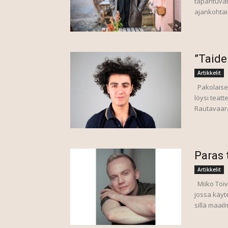
tapahtuvat
ajankohtais
”Taide
Artikkelit
Pakolaise
löysi teatt
Rautavaara
Paras 
Artikkelit
Miiko Toivi
jossa käyt
sillä maail