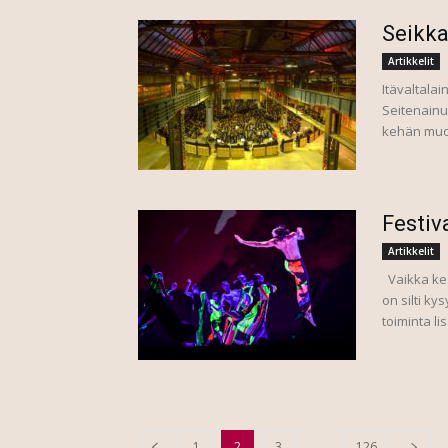
Seikka
Artikkelit
Itävaltala
Seitenainut
kehän muot
Festiv
Artikkelit
Vaikka kes
on silti ky
toiminta li
...
1
2
3
126