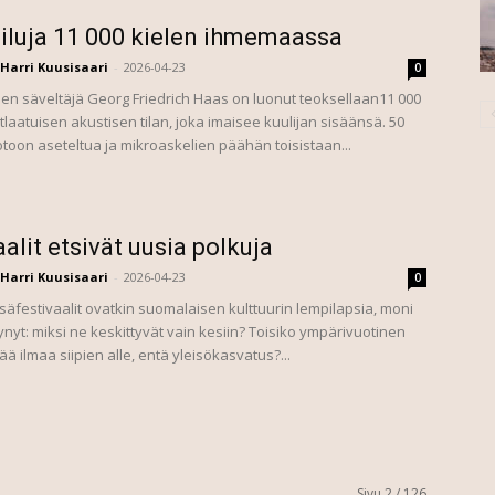
iluja 11 000 kielen ihmemaassa
Harri Kuusisaari
-
2026-04-23
0
inen säveltäjä Georg Friedrich Haas on luonut teoksellaan11 000
laatuisen akustisen tilan, joka imaisee kuulijan sisäänsä. 50
oon aseteltua ja mikroaskelien päähän toisistaan...
aalit etsivät uusia polkuja
Harri Kuusisaari
-
2026-04-23
0
äfestivaalit ovatkin suomalaisen kulttuurin lempilapsia, moni
synyt: miksi ne keskittyvät vain kesiin? Toisiko ympärivuotinen
sää ilmaa siipien alle, entä yleisökasvatus?...
Sivu 2 / 126