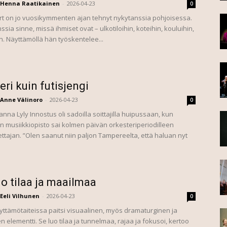
Henna Raatikainen
-
2026-04-23
0
t on jo vuosikymmenten ajan tehnyt nykytanssia pohjoisessa.
ssia sinne, missä ihmiset ovat – ulkotiloihin, koteihin, kouluihin,
n. Näyttämöllä hän työskentelee...
eri kuin futisjengi
Anne Välinoro
-
2026-04-23
0
nna Lyly Innostus oli sadoilla soittajilla huipussaan, kun
 musiikkiopisto sai kolmen päivän orkesteriperiodilleen
ttajan. ”Olen saanut niin paljon Tampereelta, että haluan nyt
uo tilaa ja maailmaa
Eeli Vilhunen
-
2026-04-23
0
yttämötaiteissa paitsi visuaalinen, myös dramaturginen ja
en elementti. Se luo tilaa ja tunnelmaa, rajaa ja fokusoi, kertoo