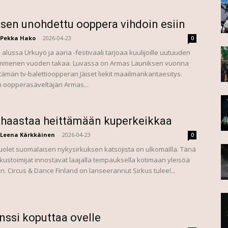
sen unohdettu ooppera vihdoin esiin
Pekka Hako
-
2026-04-23
0
alussa Urkuyö ja aaria -festivaali tarjoaa kuulijoille uutuuden
menen vuoden takaa. Luvassa on Armas Launiksen vuonna
tämän tv-balettioopperan Jäiset liekit maailmankantaesitys.
n oopperasäveltäjän Armas...
 haastaa heittämään kuperkeikkaa
Leena Kärkkäinen
-
2026-04-23
0
 puolet suomalaisen nykysirkuksen katsojista on ulkomailla. Tänä
kustoimijat innostavat laajalla tempauksella kotimaan yleisöä
n. Circus & Dance Finland on lanseerannut Sirkus tulee!...
nssi koputtaa ovelle