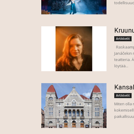
todellisuud
Kruunu
Artikkelit
Raskaampii
Janáčekin 
teatteria. 
löytää...
Kansal
Artikkelit
Miten olla
kokemiselle
paikallisuus