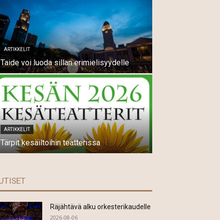
ARTIKKELIT
Taide voi luoda sillan erimielisyydelle
ARTIKKELIT
Tärpit kesäiltoihin teatterissa
UTISET
Räjähtävä alku orkesterikaudelle
2026-08-06