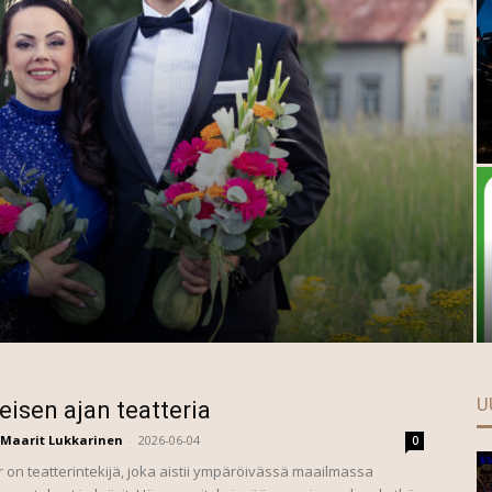
U
leisen ajan teatteria
Maarit Lukkarinen
-
2026-06-04
0
r on teatterintekijä, joka aistii ympäröivässä maailmassa