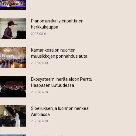
Pianomusiikin ylenpalttinen
herkkukauppa
2026-08-01
Kamarikesä on nuorten
muusikkojen ponnahduslauta
2026-07-30
Ekosysteemi herää eloon Perttu
Haapasen uutuudessa
2026-07-28
Sibeliuksen ja luonnon henkeä
Ainolassa
2026-07-28