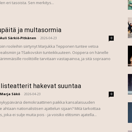
en eri tasoista. Sen merkitys...
päitä ja multasormia
Auli Särkiö-Pitkänen
-
2026-04-23
0
n rooleihin siirtynyt Marjukka Tepponen tuntee vetoa
realismiin ja Tšaikovskin tunteikkuuteen. Ooppera on hänelle
Äärimmäisille roolitöille tarvitaan vastapainoa, ja sitä sopraano
listeatterit hakevat suuntaa
Marja Säkö
-
2026-04-23
0
 nykypäivänä demokraattinen paikka kansalaisuuden
 ahtaan nationalistisen ajattelun sijaan? Mitä tarkoittaa
, joka ei sulje muita pois - ja voisiko elitismin ajatella...