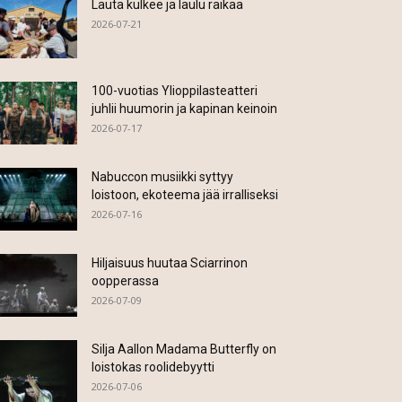
Lauta kulkee ja laulu raikaa
2026-07-21
100-vuotias Ylioppilasteatteri
juhlii huumorin ja kapinan keinoin
2026-07-17
Nabuccon musiikki syttyy
loistoon, ekoteema jää irralliseksi
2026-07-16
Hiljaisuus huutaa Sciarrinon
oopperassa
2026-07-09
Silja Aallon Madama Butterfly on
loistokas roolidebyytti
2026-07-06