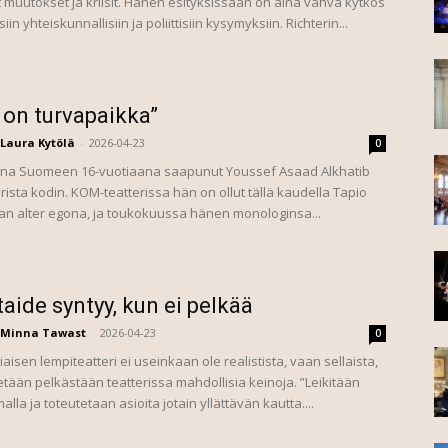
 muutokset ja kriisit. Hänen esityksissään on aina vahva kytkös
iin yhteiskunnallisiin ja poliittisiin kysymyksiin. Richterin...
 on turvapaikka”
Laura Kytölä
-
2026-04-23
0
na Suomeen 16-vuotiaana saapunut Youssef Asaad Alkhatib
erista kodin. KOM-teatterissa hän on ollut tällä kaudella Tapio
n alter egona, ja toukokuussa hänen monologinsa...
taide syntyy, kun ei pelkää
Minna Tawast
-
2026-04-23
0
aisen lempiteatteri ei useinkaan ole realistista, vaan sellaista,
etään pelkästään teatterissa mahdollisia keinoja. ”Leikitään
malla ja toteutetaan asioita jotain yllättävän kautta....